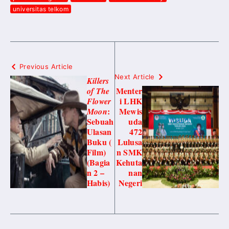
universitas telkom
Previous Article
Next Article
Killers
Menter
of The
i LHK
Flower
:
Mewis
Moon
Sebuah
uda
Ulasan
472
Buku (
Lulusa
Film)
n SMK
(Bagia
Kehuta
n 2 –
nan
Habis)
Negeri