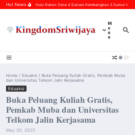
Skip to content
Hot News
Pertamina Hulu Rokan Zona 4 Sukses Kembangkan 3 Sumur Infill 
M
e
n
u
Home
/
Eduaksi
/
Buka Peluang Kuliah Gratis, Pemkab Muba
dan Universitas Telkom Jalin Kerjasama
Eduaksi
Buka Peluang Kuliah Gratis,
Pemkab Muba dan Universitas
Telkom Jalin Kerjasama
May 30, 2023