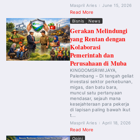
Maspril Aries
June 15, 2026
Read More
Bisnis
News
Gerakan Melindungi
yang Rentan dengan
Kolaborasi
Pemerintah dan
Perusahaan di Muba
KINGDOMSRIWIJAYA,
Palembang – Di tengah geliat
investasi sektor perkebunan,
migas, dan batu bara,
muncul satu pertanyaan
mendasar, sejauh mana
kesejahteraan para pekerja
di lapisan paling bawah ikut
t...
Maspril Aries
April 18, 2026
Read More
Opini