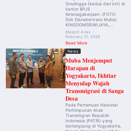
Sinulingga (kedua dari kiri) di
kantor BPJS
Ketenagakerjaan. (FOTO:
Dok Disnakertrans Muba)
KINGDOMSRIWIJAYA,...
Maspril Aries
February 21, 2026
Read More
News
Muba Menjemput
Harapan di
Yogyakarta, Ikhtiar
Menyulap Wajah
Transmigrasi di Sanga
Desa
Pada Pertemuan Nasional
Perhimpunan Anak
Transmigran Republik
Indonesia (PATRI) yang
berlangsung di Yogyakarta,