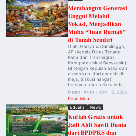
Membangun Generasi
Unggul Melalui
Vokasi, Menjadikan
Muba “Tuan Rumah”
di Tanah Sendiri
Oleh: Herryandi Sinulingga,
AP (Kepala Dinas Tenaga
Kerja dan Transmigrasi
Kabupaten Musi Banyuasin)
Di tengah kepulan asap dan
aroma kopi dari cangkir di
meja, diskusi hangat
bersama para pelaku indu...
Maspril Aries
April 12, 2026
Read More
Eduaksi
News
Kuliah Gratis untuk
Jadi Ahli Sawit Dunia
dari BPDPKS dan