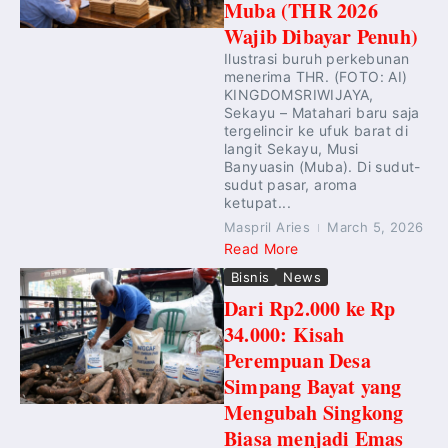
Muba (THR 2026
Wajib Dibayar Penuh)
Ilustrasi buruh perkebunan
menerima THR. (FOTO: AI)
KINGDOMSRIWIJAYA,
Sekayu – Matahari baru saja
tergelincir ke ufuk barat di
langit Sekayu, Musi
Banyuasin (Muba). Di sudut-
sudut pasar, aroma
ketupat...
Maspril Aries
March 5, 2026
Read More
Bisnis
News
Dari Rp2.000 ke Rp
34.000: Kisah
Perempuan Desa
Simpang Bayat yang
Mengubah Singkong
Biasa menjadi Emas