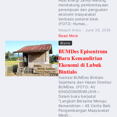
Hulu Energi Jambi Merang
mendukung pemberdayaan
perempuan dan penguatan
ekonomi masyarakat
berbasis potensi lokal.
(FOTO: Humas...
Maspril Aries
June 26, 2026
Read More
Bisnis
BUMDes Episentrum
Baru Kemandirian
Ekonomi di Lubuk
Bintialo
Ilustrasi BUMDes Bintialo
Sejahtera dan Hasan Direktur
BUMDes. (FOTO: AI)
KINGDOMSRIWIJAYA –
Dalam buku berjudul
“Langkah Bersama Menuju
Kemandirian – 45 Cerita Baik
Pengembangan Masyarakat
Medc...