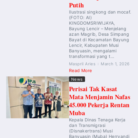
Putih
Ilustrasi singkong dan mocaf.
(FOTO: AI)
KINGDOMSRIWIJAYA,
Bayung Lencir – Menjelang
azan Magrib, Desa Simpang
Bayat di Kecamatan Bayung
Lencir, Kabupaten Musi
Banyuasin, mengalami
transformasi yang t...
Maspril Aries
March 1, 2026
Read More
News
Perisai Tak Kasat
Mata Menjamin Nafas
45.000 Pekerja Rentan
Muba
Kepala Dinas Tenaga Kerja
dan Transmigrasi
(Disnakertrans) Musi
Banyuasin (Muba) Herryandi