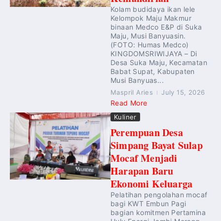
Kolam budidaya ikan lele
Kelompok Maju Makmur
binaan Medco E&P di Suka
Maju, Musi Banyuasin.
(FOTO: Humas Medco)
KINGDOMSRIWIJAYA – Di
Desa Suka Maju, Kecamatan
Babat Supat, Kabupaten
Musi Banyuas...
Maspril Aries
July 15, 2026
Read More
Kuliner
Perempuan Desa
Simpang Bayat Sulap
Mocaf Menjadi
Harapan Baru
Ekonomi Keluarga
Pelatihan pengolahan mocaf
bagi KWT Embun Pagi
bagian komitmen Pertamina