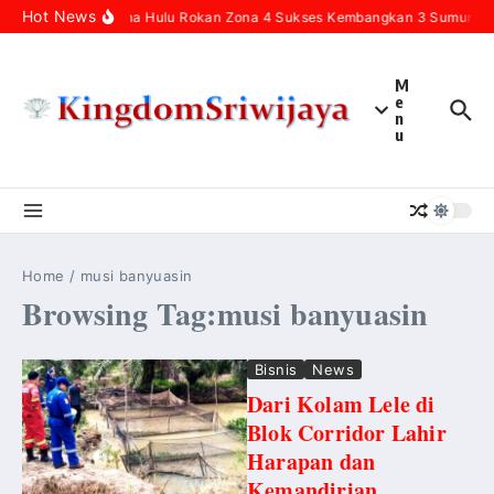
Skip to content
Hot News
Pertamina Hulu Rokan Zona 4 Sukses Kembangkan 3 Sumur Infil
M
e
n
u
Home
/
musi banyuasin
Browsing Tag:musi banyuasin
Bisnis
News
Dari Kolam Lele di
Blok Corridor Lahir
Harapan dan
Kemandirian