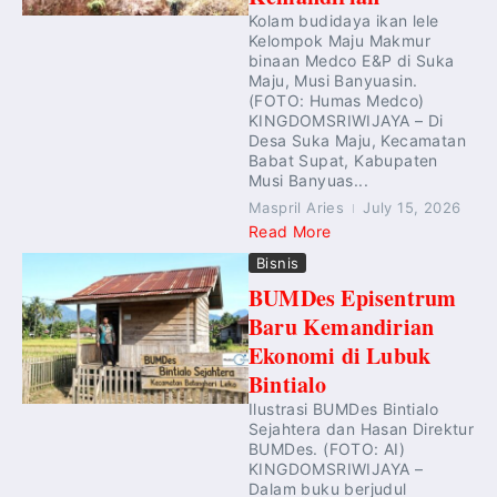
Kolam budidaya ikan lele
Kelompok Maju Makmur
binaan Medco E&P di Suka
Maju, Musi Banyuasin.
(FOTO: Humas Medco)
KINGDOMSRIWIJAYA – Di
Desa Suka Maju, Kecamatan
Babat Supat, Kabupaten
Musi Banyuas...
Maspril Aries
July 15, 2026
Read More
Bisnis
BUMDes Episentrum
Baru Kemandirian
Ekonomi di Lubuk
Bintialo
Ilustrasi BUMDes Bintialo
Sejahtera dan Hasan Direktur
BUMDes. (FOTO: AI)
KINGDOMSRIWIJAYA –
Dalam buku berjudul