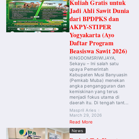
Kuliah Gratis untuk
Jadi Ahli Sawit Dunia
dari BPDPKS dan
AKPY-STIPER
Yogyakarta (Ayo
Daftar Program
Beasiswa Sawit 2026)
KINGDOMSRIWIJAYA,
Sekayu – Ini salah satu
upaya Pemerintah
Kabupaten Musi Banyuasin
(Pemkab Muba) menekan
angka pengangguran dan
kemiskinan yang terus
menjadi fokus utama di
daerah itu. Di tengah tant...
Maspril Aries
March 29, 2026
Read More
News