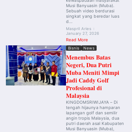
kewaspadaan masyarakat
Musi Banyuasin (Muba).
Sebuah video berdurasi
singkat yang beredar luas
d...
Maspril Aries
January 27, 2026
Read More
Bisnis
News
Menembus Batas
Negeri, Dua Putri
Muba Meniti Mimpi
Jadi Caddy Golf
Profesional di
Malaysia
KINGDOMSRIWIJAYA – Di
tengah hijaunya hamparan
lapangan golf dan semilir
angin tropis Malaysia, dua
putri daerah asal Kabupaten
Musi Banyuasin (Muba),