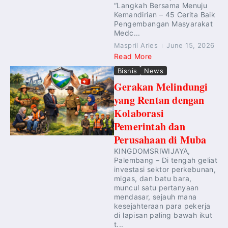
“Langkah Bersama Menuju
Kemandirian – 45 Cerita Baik
Pengembangan Masyarakat
Medc...
Maspril Aries
June 15, 2026
Read More
Bisnis
News
Gerakan Melindungi
yang Rentan dengan
Kolaborasi
Pemerintah dan
Perusahaan di Muba
KINGDOMSRIWIJAYA,
Palembang – Di tengah geliat
investasi sektor perkebunan,
migas, dan batu bara,
muncul satu pertanyaan
mendasar, sejauh mana
kesejahteraan para pekerja
di lapisan paling bawah ikut
t...