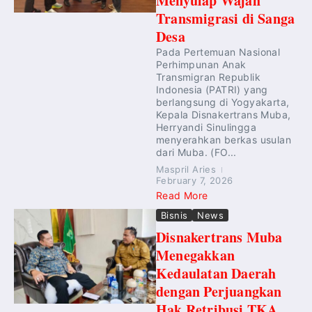
Menyulap Wajah
Transmigrasi di Sanga
Desa
Pada Pertemuan Nasional
Perhimpunan Anak
Transmigran Republik
Indonesia (PATRI) yang
berlangsung di Yogyakarta,
Kepala Disnakertrans Muba,
Herryandi Sinulingga
menyerahkan berkas usulan
dari Muba. (FO...
Maspril Aries
February 7, 2026
Read More
Bisnis
News
Disnakertrans Muba
Menegakkan
Kedaulatan Daerah
dengan Perjuangkan
Hak Retribusi TKA