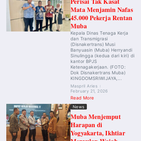
Perisai Tak Kasat
Mata Menjamin Nafas
45.000 Pekerja Rentan
Muba
Kepala Dinas Tenaga Kerja
dan Transmigrasi
(Disnakertrans) Musi
Banyuasin (Muba) Herryandi
Sinulingga (kedua dari kiri) di
kantor BPJS
Ketenagakerjaan. (FOTO:
Dok Disnakertrans Muba)
KINGDOMSRIWIJAYA,...
Maspril Aries
February 21, 2026
Read More
News
Muba Menjemput
Harapan di
Yogyakarta, Ikhtiar