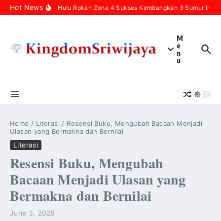
Skip to content
Hot News
Pertamina Hulu Rokan Zona 4 Sukses Kembangkan 3 Sumur Infill B
M
e
n
u
Home
/
Literasi
/
Resensi Buku, Mengubah Bacaan Menjadi
Ulasan yang Bermakna dan Bernilai
Literasi
Resensi Buku, Mengubah
Bacaan Menjadi Ulasan yang
Bermakna dan Bernilai
June 3, 2026