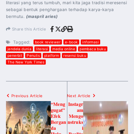
literasi yang terus tumbuh, mari kita jaga tradisi meresensi
sebagai bentuk penghargaan terhadap karya-karya
bermutu.
(maspril aries)
Share this Article
Tagged:
book reviewer
e-book
informasi
jendela dunia
literasi
media online
pembaca buku
penerbit
Penulis
platform
resensi buku
The New York Times
Previous Article
Next Article
“Meng
Instagr
gugat”
am
Efek
Mengo
Bergan
nstruks
da
i
Hulu
Realita