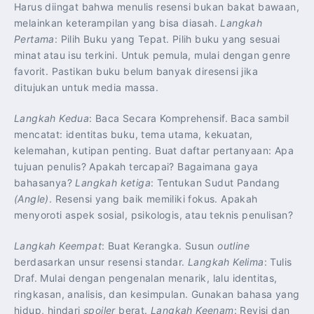
Harus diingat bahwa menulis resensi bukan bakat bawaan,
melainkan keterampilan yang bisa diasah.
Langkah
Pertama
: Pilih Buku yang Tepat. Pilih buku yang sesuai
minat atau isu terkini. Untuk pemula, mulai dengan genre
favorit. Pastikan buku belum banyak diresensi jika
ditujukan untuk media massa.
Langkah Kedua
: Baca Secara Komprehensif. Baca sambil
mencatat: identitas buku, tema utama, kekuatan,
kelemahan, kutipan penting. Buat daftar pertanyaan: Apa
tujuan penulis? Apakah tercapai? Bagaimana gaya
bahasanya?
Langkah ketiga
: Tentukan Sudut Pandang
(Angle)
. Resensi yang baik memiliki fokus. Apakah
menyoroti aspek sosial, psikologis, atau teknis penulisan?
Langkah Keempat
: Buat Kerangka. Susun
outline
berdasarkan unsur resensi standar.
Langkah Kelima
: Tulis
Draf. Mulai dengan pengenalan menarik, lalu identitas,
ringkasan, analisis, dan kesimpulan. Gunakan bahasa yang
hidup, hindari
spoiler
berat.
Langkah Keenam
: Revisi dan