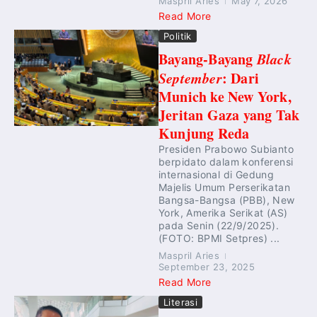
Maspril Aries
May 7, 2026
Read More
Politik
Bayang-Bayang
Black
September
: Dari
Munich ke New York,
Jeritan Gaza yang Tak
Kunjung Reda
Presiden Prabowo Subianto
berpidato dalam konferensi
internasional di Gedung
Majelis Umum Perserikatan
Bangsa-Bangsa (PBB), New
York, Amerika Serikat (AS)
pada Senin (22/9/2025).
(FOTO: BPMI Setpres) ...
Maspril Aries
September 23, 2025
Read More
Literasi