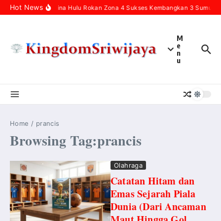
Skip to content
Hot News
Pertamina Hulu Rokan Zona 4 Sukses Kembangkan 3 Sumur Inf
M
e
n
u
Home
/
prancis
Browsing Tag:prancis
Olahraga
Catatan Hitam dan
Emas Sejarah Piala
Dunia (Dari Ancaman
Maut Hingga Gol