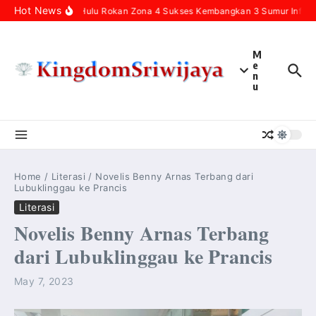
Skip to content
Hot News
Pertamina Hulu Rokan Zona 4 Sukses Kembangkan 3 Sumur Infill B
M
e
n
u
Home
/
Literasi
/
Novelis Benny Arnas Terbang dari
Lubuklinggau ke Prancis
Literasi
Novelis Benny Arnas Terbang
dari Lubuklinggau ke Prancis
May 7, 2023