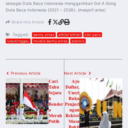
sebagai Duta Baca Indonesia menggantikan Gol A Gong
Duta Baca Indonesia (2021 – 2026).
(maspril aries)
Share this Article
Tagged:
benny arnas
ethile! ethile!
kbri paris
lubuklinggau
novelis banny arnas
prancis
Previous Article
Next Article
Cari
Ayo
Tahu
Daftar,
Sejara
Unsri
h
Buka
Bender
Penjari
a
ngan
Merah
Rektor
Putih
Masa
Bakti