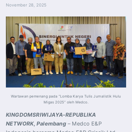
November 28, 2025
Wartawan pemenang pada “Lomba Karya Tulis Jurnalistik Hulu
Migas 2025” oleh Medco.
KINGDOMSRIWIJAYA-REPUBLIKA
NETWORK, Palembang
– Medco E&P