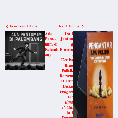
Previous Article
Next Article
Ada
Dari
Panto
Jantun
mim di
g
Palemb
Borneo
ang
,
Ketika
Ilmu
Politik
Bersem
i Lahir
Buku
Pengan
tar
Ilmu
Politik
dari
Dosen