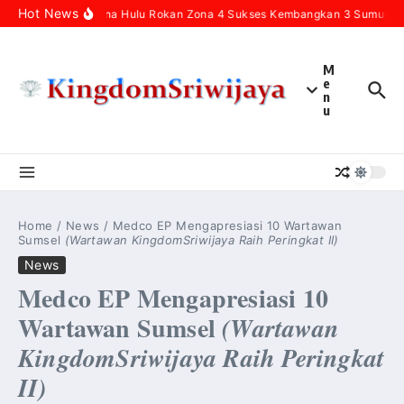
Skip to content
Hot News
Pertamina Hulu Rokan Zona 4 Sukses Kembangkan 3 Sumur Infil
M
e
n
u
Home
/
News
/
Medco EP Mengapresiasi 10 Wartawan
Sumsel
(Wartawan KingdomSriwijaya Raih Peringkat II)
News
Medco EP Mengapresiasi 10
Wartawan Sumsel
(Wartawan
KingdomSriwijaya Raih Peringkat
II)