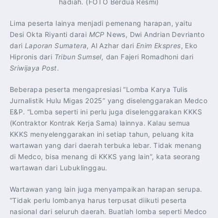
hadiah. (FOTO Berdua Resmi)
Lima peserta lainya menjadi pemenang harapan, yaitu
Desi Okta Riyanti darai
MCP
News, Dwi Andrian Devrianto
dari
Laporan Sumatera
, Al Azhar dari
Enim Ekspres
, Eko
Hipronis dari
Tribun Sumsel,
dan Fajeri Romadhoni dari
Sriwijaya Post
.
Beberapa peserta mengapresiasi “Lomba Karya Tulis
Jurnalistik Hulu Migas 2025” yang diselenggarakan Medco
E&P. “Lomba seperti ini perlu juga diselenggarakan KKKS
(Kontraktor Kontrak Kerja Sama) lainnya. Kalau semua
KKKS menyelenggarakan ini setiap tahun, peluang kita
wartawan yang dari daerah terbuka lebar. Tidak menang
di Medco, bisa menang di KKKS yang lain”, kata seorang
wartawan dari Lubuklinggau.
Wartawan yang lain juga menyampaikan harapan serupa.
“Tidak perlu lombanya harus terpusat diikuti peserta
nasional dari seluruh daerah. Buatlah lomba seperti Medco