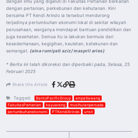
dengan ilmu yang digeluti di Fakultas Pertanian berkaitan
dengan pertanian, perkebunan dan kehutanan. Kini
bersama PT Kendi Arindo ia tersebut mendorong
terjadinya pertumbuhan ekonomi lokal di sekitar wilayah
perusahaan, warganya mendapat bantuan pendidikan dan
juga kesehatan. Semua itu ia lakukan bermula dari
kesederhanaan, kegigihan, keuletan, ketekunan dan
semangat.
(aina rumiyati aziz/ maspril aries)
* Berita ini telah dikoreksi dan diperbaiki pada, Selasa, 25
Februari 2025
Share this Article
Tagged:
BaritoPacificGroup
empatlawang
FakultasPertanian
kayuarang
musihutanpersada
pertumbuhanekonomi
PTKendiArindo
unsri