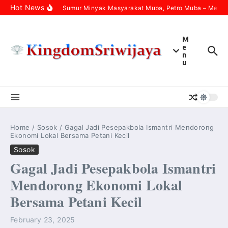
Skip to content
Hot News
Babak Baru Sumur Minyak Masyarakat Muba, Petro Muba – Medco 
M
e
n
u
Home
/
Sosok
/
Gagal Jadi Pesepakbola Ismantri Mendorong
Ekonomi Lokal Bersama Petani Kecil
Sosok
Gagal Jadi Pesepakbola Ismantri
Mendorong Ekonomi Lokal
Bersama Petani Kecil
February 23, 2025