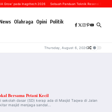
 Grow’ pada Inagritech 2026
Sebuah Panduan Teknik Resensi Buku (“Ka
News
Olahraga
Opini
Politik
Thursday, August 6, 2026
kal Bersama Petani Kecil
sekolah dasar (SD) kerap ada di Masjid Taqwa di Jalan
itar masjid menjaga sandal...