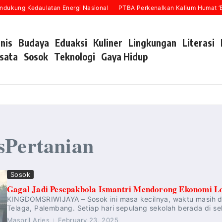
dukung Kedaulatan Energi Nasional
PTBA Perkenalkan Kalium Humat ‘BA
snis
Budaya
Eduaksi
Kuliner
Lingkungan
Literasi
sata
Sosok
Teknologi
Gaya Hidup
sPertanian
Sosok
Gagal Jadi Pesepakbola Ismantri Mendorong Ekonomi Lo
KINGDOMSRIWIJAYA – Sosok ini masa kecilnya, waktu masih di 
Telaga, Palembang. Setiap hari sepulang sekolah berada di sek
Maspril Aries
February 23, 2025