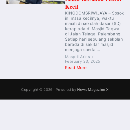
Kecil
KINGDOMSRIWIJAYA – Sosok
ini masa kecilnya, waktu
masih di sekolah dasar (SD)
kerap ada di Masjid Taqwa
di Jalan Telaga, Palembang.
Setiap hari sepulang sekolah
berada di sekitar masjid
menjaga sandal...
Maspril Aries
February 23, 2025
Read More
Copyright © 2026 | Powered by
News Magazine X