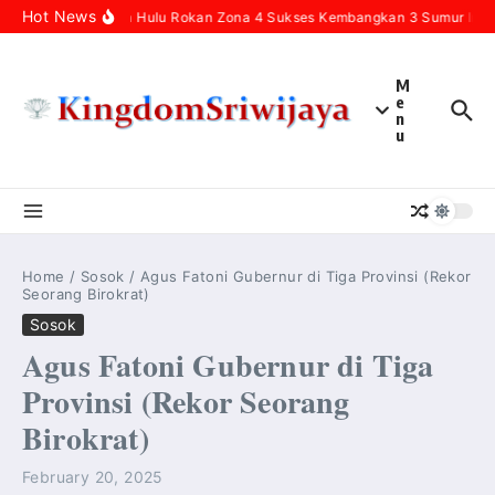
Skip to content
Hot News
Pertamina Hulu Rokan Zona 4 Sukses Kembangkan 3 Sumur Infill 
M
e
n
u
Home
/
Sosok
/
Agus Fatoni Gubernur di Tiga Provinsi (Rekor
Seorang Birokrat)
Sosok
Agus Fatoni Gubernur di Tiga
Provinsi (Rekor Seorang
Birokrat)
February 20, 2025