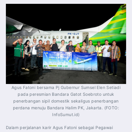
Agus Fatoni bersama Pj Gubernur Sumsel Elen Setiadi
pada peresmian Bandara Gatot Soebroto untuk
penerbangan sipil domestik sekaligus penerbangan
perdana menuju Bandara Halim PK, Jakarta. (FOTO:
InfoSumut.id)
Dalam perjalanan karir Agus Fatoni sebagai Pegawai