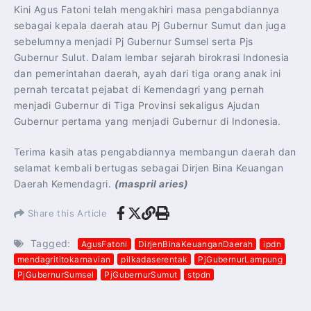
Kini Agus Fatoni telah mengakhiri masa pengabdiannya
sebagai kepala daerah atau Pj Gubernur Sumut dan juga
sebelumnya menjadi Pj Gubernur Sumsel serta Pjs
Gubernur Sulut. Dalam lembar sejarah birokrasi Indonesia
dan pemerintahan daerah, ayah dari tiga orang anak ini
pernah tercatat pejabat di Kemendagri yang pernah
menjadi Gubernur di Tiga Provinsi sekaligus Ajudan
Gubernur pertama yang menjadi Gubernur di Indonesia.
Terima kasih atas pengabdiannya membangun daerah dan
selamat kembali bertugas sebagai Dirjen Bina Keuangan
Daerah Kemendagri.
(maspril aries)
Share this Article
Tagged:
AgusFatoni
DirjenBinaKeuanganDaerah
ipdn
mendagrititokarnavian
pilkadaserentak
PjGubernurLampung
PjGubernurSumsel
PjGubernurSumut
stpdn