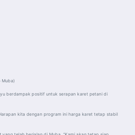
o Muba)
yu berdampak positif untuk serapan karet petani di
arapan kita dengan program ini harga karet tetap stabil
 yang telah berjalan di Muba. “Kami akan tetap siap