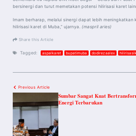
bersinergi dan turut memetakan potensi hilirisasi karet lai
Imam berharap, melalui sinergi dapat lebih meningkatkan
hilirisasi karet di Muba,” ujarnya.
(maspril aries)
Share this Article
Tagged:
aspalkaret
bupatimuba
dodirezaalex
hilirisasi
Previous Article
Sumbar Sangat Kuat Bertransfor
Energi Terbarukan