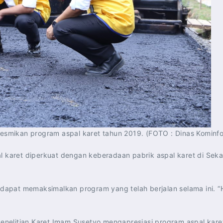
eresmikan program aspal karet tahun 2019. (FOTO : Dinas Kominf
l karet diperkuat dengan keberadaan pabrik aspal karet di Seka
 dapat memaksimalkan program yang telah berjalan selama ini. “H
Penelitian Karet Imam Susetyo mengapresiasi program aspal karet