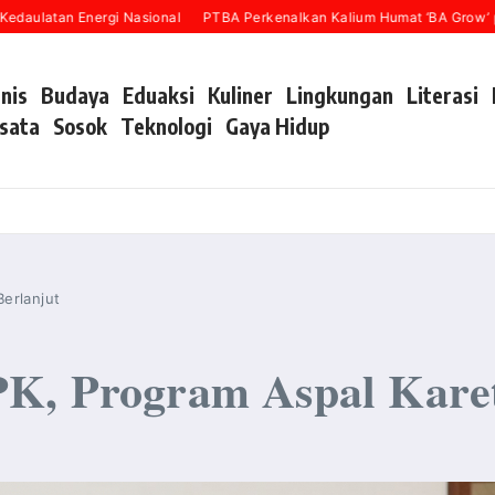
n Energi Nasional
PTBA Perkenalkan Kalium Humat ‘BA Grow’ pada Ina
snis
Budaya
Eduaksi
Kuliner
Lingkungan
Literasi
sata
Sosok
Teknologi
Gaya Hidup
erlanjut
K, Program Aspal Karet