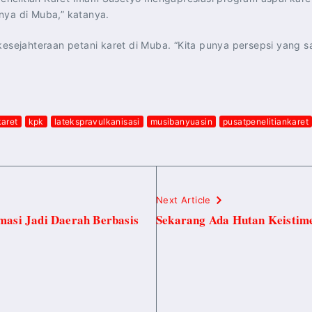
nnya di Muba,” katanya.
 kesejahteraan petani karet di Muba. “Kita punya persepsi yang
karet
kpk
latekspravulkanisasi
musibanyuasin
pusatpenelitiankaret
Next Article
masi Jadi Daerah Berbasis
Sekarang Ada Hutan Keistim