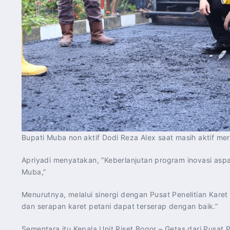
Bupati Muba non aktif Dodi Reza Alex saat masih aktif m
Apriyadi menyatakan, “Keberlanjutan program inovasi aspa
Muba,”
Menurutnya, melalui sinergi dengan Pusat Penelitian Karet
dan serapan karet petani dapat terserap dengan baik.”
Sementara itu Kepala Unit Riset Bogor – Getas dari Pusat 