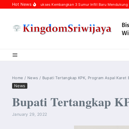
Skip to content
Hot News
okan Zona 4 Sukses Kembangkan 3 Sumur Infill Baru Mendukung Kedaulata
Bi
Wi
Home
/
News
/
Bupati Tertangkap KPK, Program Aspal Karet B
News
Bupati Tertangkap KP
January 29, 2022