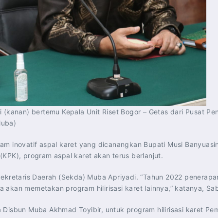
i (kanan) bertemu Kepala Unit Riset Bogor – Getas dari Pusat P
Muba)
am inovatif aspal karet yang dicanangkan Bupati Musi Banyuasi
KPK), program aspal karet akan terus berlanjut.
Sekretaris Daerah (Sekda) Muba Apriyadi. “Tahun 2022 penerapa
ga akan memetakan program hilirisasi karet lainnya,” katanya, Sab
 Disbun Muba Akhmad Toyibir, untuk program hilirisasi karet P