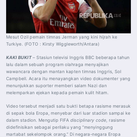
Mesut Ozil pemain timnas Jerman yang kini hijrah ke
Turkiye. (FOTO : Kirsty Wiggleworth/Antara)
KAKI BUKIT
– Stasiun televisi Inggris BBC beberapa tahun
lalu dalam sebuah program olahraga menyajikan
wawancara dengan mantan kapten timnas Inggris, Sol
Campbell. Acara itu menayangkan video dokumenter yang
menunjukkan suporter memberi salam Nazi dan
melemparkan ejekan kepada pemain kulit hitam.
Video tersebut menjadi satu bukti betapa rasisme merasuk
di sepak bola Eropa, menyebar dari luar stadion sampai ke
dalam stadion. Mengutip FIFA
disciplinary code
, rasisme
didefinisikan sebagai perilaku yang “menyinggung
martabat sekelompok orang.” Di negara-negara Eropa