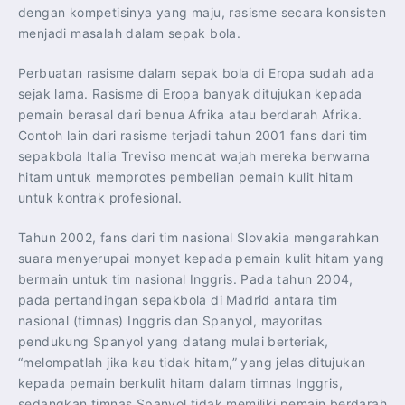
dengan kompetisinya yang maju, rasisme secara konsisten
menjadi masalah dalam sepak bola.
Perbuatan rasisme dalam sepak bola di Eropa sudah ada
sejak lama. Rasisme di Eropa banyak ditujukan kepada
pemain berasal dari benua Afrika atau berdarah Afrika.
Contoh lain dari rasisme terjadi tahun 2001 fans dari tim
sepakbola Italia Treviso mencat wajah mereka berwarna
hitam untuk memprotes pembelian pemain kulit hitam
untuk kontrak profesional.
Tahun 2002, fans dari tim nasional Slovakia mengarahkan
suara menyerupai monyet kepada pemain kulit hitam yang
bermain untuk tim nasional Inggris. Pada tahun 2004,
pada pertandingan sepakbola di Madrid antara tim
nasional (timnas) Inggris dan Spanyol, mayoritas
pendukung Spanyol yang datang mulai berteriak,
“melompatlah jika kau tidak hitam,” yang jelas ditujukan
kepada pemain berkulit hitam dalam timnas Inggris,
sedangkan timnas Spanyol tidak memiliki pemain berdarah