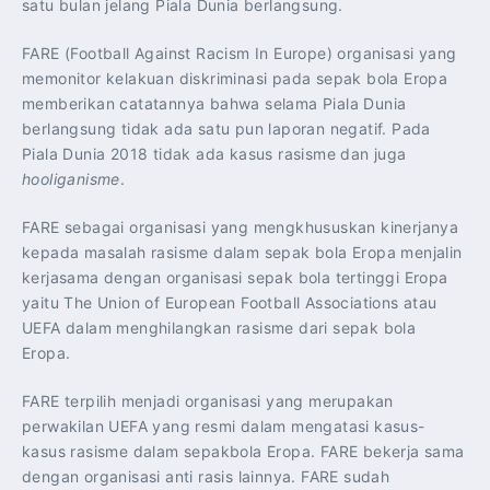
satu bulan jelang Piala Dunia berlangsung.
FARE (Football Against Racism In Europe) organisasi yang
memonitor kelakuan diskriminasi pada sepak bola Eropa
memberikan catatannya bahwa selama Piala Dunia
berlangsung tidak ada satu pun laporan negatif. Pada
Piala Dunia 2018 tidak ada kasus rasisme dan juga
hooliganisme
.
FARE sebagai organisasi yang mengkhususkan kinerjanya
kepada masalah rasisme dalam sepak bola Eropa menjalin
kerjasama dengan organisasi sepak bola tertinggi Eropa
yaitu The Union of European Football Associations atau
UEFA dalam menghilangkan rasisme dari sepak bola
Eropa.
FARE terpilih menjadi organisasi yang merupakan
perwakilan UEFA yang resmi dalam mengatasi kasus-
kasus rasisme dalam sepakbola Eropa. FARE bekerja sama
dengan organisasi anti rasis lainnya. FARE sudah