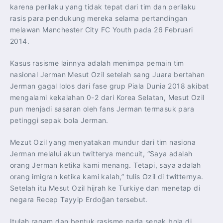
karena perilaku yang tidak tepat dari tim dan perilaku
rasis para pendukung mereka selama pertandingan
melawan Manchester City FC Youth pada 26 Februari
2014.
Kasus rasisme lainnya adalah menimpa pemain tim
nasional Jerman Mesut Ozil setelah sang Juara bertahan
Jerman gagal lolos dari fase grup Piala Dunia 2018 akibat
mengalami kekalahan 0-2 dari Korea Selatan, Mesut Ozil
pun menjadi sasaran oleh fans Jerman termasuk para
petinggi sepak bola Jerman.
Mezut Ozil yang menyatakan mundur dari tim nasiona
Jerman melalui akun twitterya mencuit, “Saya adalah
orang Jerman ketika kami menang. Tetapi, saya adalah
orang imigran ketika kami kalah,” tulis Ozil di twitternya.
Setelah itu Mesut Ozil hijrah ke Turkiye dan menetap di
negara Recep Tayyip Erdoğan tersebut.
Itulah ragam dan bentuk rasisme pada sepak bola di