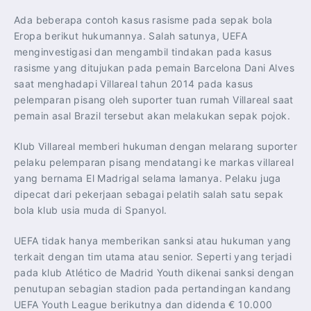
Ada beberapa contoh kasus rasisme pada sepak bola
Eropa berikut hukumannya. Salah satunya, UEFA
menginvestigasi dan mengambil tindakan pada kasus
rasisme yang ditujukan pada pemain Barcelona Dani Alves
saat menghadapi Villareal tahun 2014 pada kasus
pelemparan pisang oleh suporter tuan rumah Villareal saat
pemain asal Brazil tersebut akan melakukan sepak pojok.
Klub Villareal memberi hukuman dengan melarang suporter
pelaku pelemparan pisang mendatangi ke markas villareal
yang bernama El Madrigal selama lamanya. Pelaku juga
dipecat dari pekerjaan sebagai pelatih salah satu sepak
bola klub usia muda di Spanyol.
UEFA tidak hanya memberikan sanksi atau hukuman yang
terkait dengan tim utama atau senior. Seperti yang terjadi
pada klub Atlético de Madrid Youth dikenai sanksi dengan
penutupan sebagian stadion pada pertandingan kandang
UEFA Youth League berikutnya dan didenda € 10.000