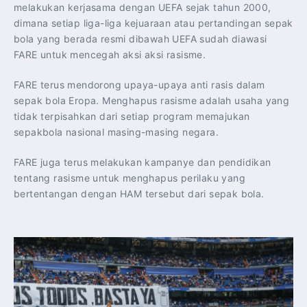
melakukan kerjasama dengan UEFA sejak tahun 2000,
dimana setiap liga-liga kejuaraan atau pertandingan sepak
bola yang berada resmi dibawah UEFA sudah diawasi
FARE untuk mencegah aksi aksi rasisme.
FARE terus mendorong upaya-upaya anti rasis dalam
sepak bola Eropa. Menghapus rasisme adalah usaha yang
tidak terpisahkan dari setiap program memajukan
sepakbola nasional masing-masing negara.
FARE juga terus melakukan kampanye dan pendidikan
tentang rasisme untuk menghapus perilaku yang
bertentangan dengan HAM tersebut dari sepak bola.