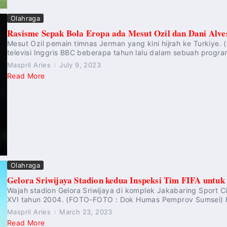
Olahraga
Rasisme Sepak Bola Eropa ada Mesut Ozil dan Dani Alve
Mesut Ozil pemain timnas Jerman yang kini hijrah ke Turkiye. 
televisi Inggris BBC beberapa tahun lalu dalam sebuah progra
Maspril Aries
July 9, 2023
Read More
Olahraga
Gelora Sriwijaya Stadion kedua Inspeksi Tim FIFA untuk
Wajah stadion Gelora Sriwijaya di komplek Jakabaring Sport 
XVI tahun 2004. (FOTO-FOTO : Dok Humas Pemprov Sumsel) K
Maspril Aries
March 23, 2023
Read More