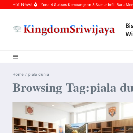
Skip to content
Hot News
rtamina Hulu Rokan Zona 4 Sukses Kembangkan 3 Sumur Infill Baru Mendu
Bi
Wi
Home
/
piala dunia
Browsing Tag:piala d