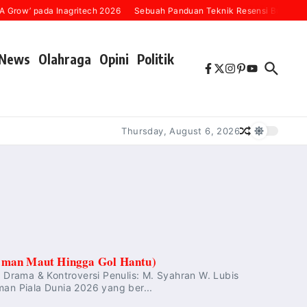
row’ pada Inagritech 2026
Sebuah Panduan Teknik Resensi Buku (“Kare
News
Olahraga
Opini
Politik
Thursday, August 6, 2026
caman Maut Hingga Gol Hantu)
Drama & Kontroversi Penulis: M. Syahran W. Lubis
man Piala Dunia 2026 yang ber...