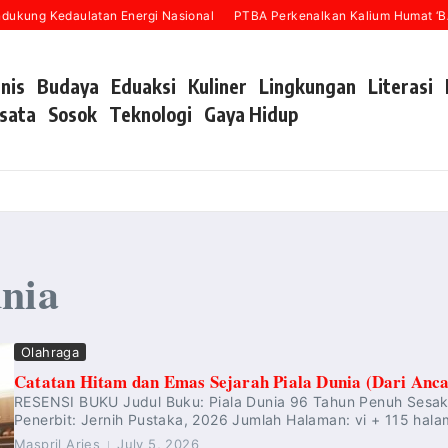
kung Kedaulatan Energi Nasional
PTBA Perkenalkan Kalium Humat ‘BA G
snis
Budaya
Eduaksi
Kuliner
Lingkungan
Literasi
sata
Sosok
Teknologi
Gaya Hidup
unia
Olahraga
Catatan Hitam dan Emas Sejarah Piala Dunia (Dari An
RESENSI BUKU Judul Buku: Piala Dunia 96 Tahun Penuh Sesak 
Penerbit: Jernih Pustaka, 2026 Jumlah Halaman: vi + 115 hala
Maspril Aries
July 5, 2026