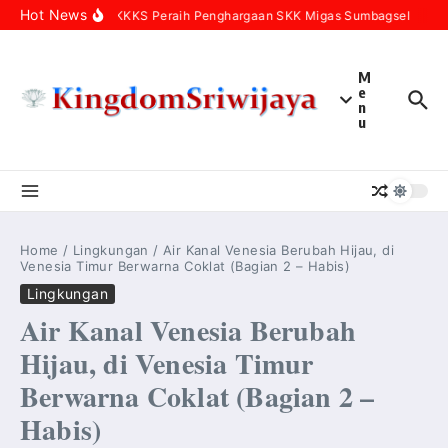
Skip to content
Hot News
Ini Enam KKKS Peraih Penghargaan SKK Migas Sumbagsel
Bab
M
e
n
u
Home
/
Lingkungan
/
Air Kanal Venesia Berubah Hijau, di
Venesia Timur Berwarna Coklat (Bagian 2 – Habis)
Lingkungan
Air Kanal Venesia Berubah
Hijau, di Venesia Timur
Berwarna Coklat (Bagian 2 –
Habis)