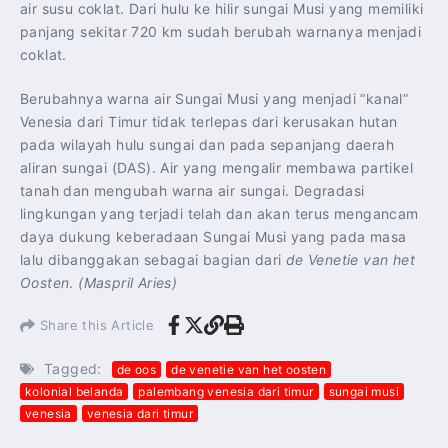
air susu coklat. Dari hulu ke hilir sungai Musi yang memiliki
panjang sekitar 720 km sudah berubah warnanya menjadi
coklat.
Berubahnya warna air Sungai Musi yang menjadi “kanal”
Venesia dari Timur tidak terlepas dari kerusakan hutan
pada wilayah hulu sungai dan pada sepanjang daerah
aliran sungai (DAS). Air yang mengalir membawa partikel
tanah dan mengubah warna air sungai. Degradasi
lingkungan yang terjadi telah dan akan terus mengancam
daya dukung keberadaan Sungai Musi yang pada masa
lalu dibanggakan sebagai bagian dari
de Venetie van het
Oosten
.
(Maspril Aries)
Share this Article
Tagged:
de oos
de venetie van het oosten
kolonial belanda
palembang venesia dari timur
sungai musi
venesia
venesia dari timur