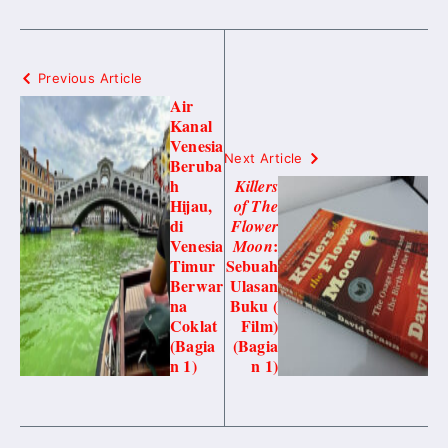
Previous Article
Air
Kanal
Venesia
Next Article
Beruba
h
Killers
Hijau,
of The
di
Flower
Venesia
:
Moon
Timur
Sebuah
Berwar
Ulasan
na
Buku (
Coklat
Film)
(Bagia
(Bagia
n 1)
n 1)