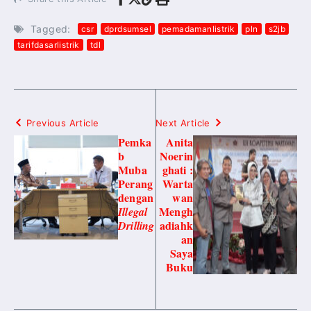
Tagged:
csr
dprdsumsel
pemadamanlistrik
pln
s2jb
tarifdasarlistrik
tdl
Previous Article
Next Article
Pemka
Anita
b
Noerin
Muba
ghati :
Perang
Warta
dengan
wan
Mengh
Illegal
adiahk
Drilling
an
Saya
Buku