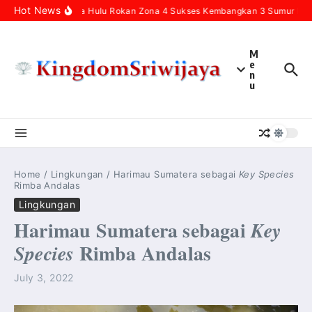
Skip to content
Hot News
Pertamina Hulu Rokan Zona 4 Sukses Kembangkan 3 Sumur Infill
M
e
n
u
Home
/
Lingkungan
/
Harimau Sumatera sebagai
Key Species
Rimba Andalas
Lingkungan
Harimau Sumatera sebagai
Key
Rimba Andalas
Species
July 3, 2022