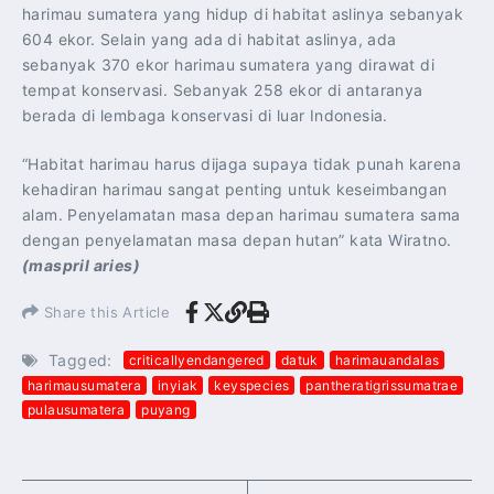
harimau sumatera yang hidup di habitat aslinya sebanyak
604 ekor. Selain yang ada di habitat aslinya, ada
sebanyak 370 ekor harimau sumatera yang dirawat di
tempat konservasi. Sebanyak 258 ekor di antaranya
berada di lembaga konservasi di luar Indonesia.
“Habitat harimau harus dijaga supaya tidak punah karena
kehadiran harimau sangat penting untuk keseimbangan
alam. Penyelamatan masa depan harimau sumatera sama
dengan penyelamatan masa depan hutan” kata Wiratno.
(maspril aries)
Share this Article
Tagged:
criticallyendangered
datuk
harimauandalas
harimausumatera
inyiak
keyspecies
pantheratigrissumatrae
pulausumatera
puyang