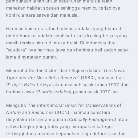
pembukaan lahan untuk kebutuhan manusia telah
menekan habitat spesies sehingga memicu terjadinya
konflik antara satwa dan manusia.
Harimau sumatera atau harimau andalas yang hidup di
rimba Andalas adalah salah satu jenis kucing besar yang
masih tersisa hidup di muka bumi. Di Indonesia dua
“saudara”-nya harimau jawa dan harimau bali sudah sejak
lama dinyatakan punah.
Menurut J Seidensticker dan I Sujono dalam
“The Javan
Tiger and the Meru Betiri Reserve
” (1980), harimau bali
(P.tigris Balica)
dinyatakan musnah sejak tahun 1937 dan
harimau jawa
(P.tigris sodaica)
punah sejak 1970-an.
Mengutip
The International Union for Conservations of
Nature and Resources
(IUCN), harimau sumatera
dinyatakan terancam punah
(Critically Endangered)
atau
satwa langka yang kritis yang merupakan kategori
tertinggi dari ancaman kepunahan. Laju deforestasi dan