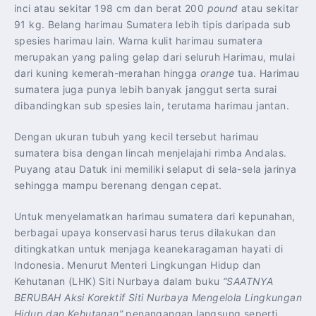
inci atau sekitar 198 cm dan berat 200
pound
atau sekitar
91 kg. Belang harimau Sumatera lebih tipis daripada sub
spesies harimau lain. Warna kulit harimau sumatera
merupakan yang paling gelap dari seluruh Harimau, mulai
dari kuning kemerah-merahan hingga
orange
tua. Harimau
sumatera juga punya lebih banyak janggut serta surai
dibandingkan sub spesies lain, terutama harimau jantan.
Dengan ukuran tubuh yang kecil tersebut harimau
sumatera bisa dengan lincah menjelajahi rimba Andalas.
Puyang atau Datuk ini memiliki selaput di sela-sela jarinya
sehingga mampu berenang dengan cepat.
Untuk menyelamatkan harimau sumatera dari kepunahan,
berbagai upaya konservasi harus terus dilakukan dan
ditingkatkan untuk menjaga keanekaragaman hayati di
Indonesia. Menurut Menteri Lingkungan Hidup dan
Kehutanan (LHK) Siti Nurbaya dalam buku
“SAATNYA
BERUBAH Aksi Korektif Siti Nurbaya Mengelola Lingkungan
Hidup dan Kehutanan”
penangangan langsung seperti