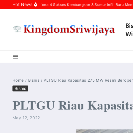
Skip to content
Hot News
ina Hulu Rokan Zona 4 Sukses Kembangkan 3 Sumur Infill Baru Mendukung
Bi
Wi
Home
/
Bisnis
/
PLTGU Riau Kapasitas 275 MW Resmi Beroper
Bisnis
PLTGU Riau Kapasita
May 12, 2022