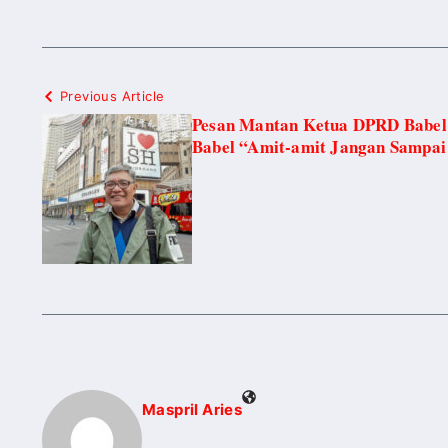
Previous Article
Pesan Mantan Ketua DPRD Babel
Babel “Amit-amit Jangan Sampai
Maspril Aries