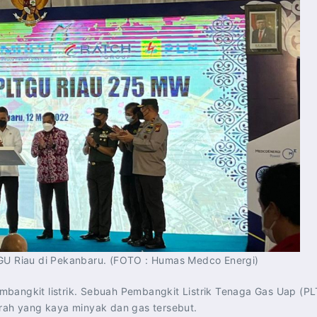
TGU Riau di Pekanbaru. (FOTO : Humas Medco Energi)
mbangkit listrik. Sebuah Pembangkit Listrik Tenaga Gas Uap (P
erah yang kaya minyak dan gas tersebut.