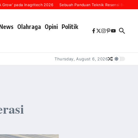
 pada Inagritech 2026
Sebuah Panduan Teknik Resensi Buku (“Karena S
News
Olahraga
Opini
Politik
Thursday, August 6, 2026
rasi