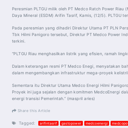
Peresmian PLTGU milik oleh PT Medco Ratch Power Riau 
Daya Mineral (ESDM) Arifin Tasrif, Kamis, (12/5). PLTGU te
Pada peresmian yang dihadiri Direktur Utama PT PLN Pers
Tbk Hilmi Panigoro tersebut, Direktur PT Medco Power In
terkini.
“PLTGU Riau menghasilkan listrik yang efisien, ramah lin
Dalam keterangan resmi PT Medco Enegi, menyatakan b
dalam mengembangkan infrastruktur mega-proyek kelistri
Sementara itu Direktur Utama Medco Energi Hilmi Panigo
Proyek ini juga sejalan dengan komitmen MedcoEnergi da
energi transisi Pemerintah.” (maspril aries)
Share this Article
Tagged:
arifintasrif
gastopower
medcoenergi
medcopo