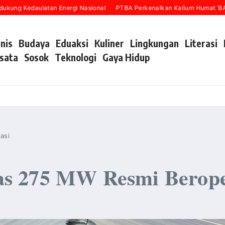
 Kedaulatan Energi Nasional
PTBA Perkenalkan Kalium Humat ‘BA Grow’
snis
Budaya
Eduaksi
Kuliner
Lingkungan
Literasi
sata
Sosok
Teknologi
Gaya Hidup
asi
s 275 MW Resmi Berope