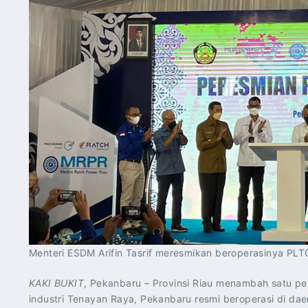
Menteri ESDM Arifin Tasrif meresmikan beroperasinya PL
KAKI BUKIT
, Pekanbaru – Provinsi Riau menambah satu pe
industri Tenayan Raya, Pekanbaru resmi beroperasi di da