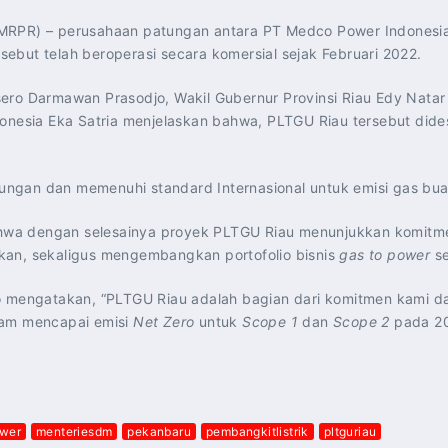
(MRPR) – perusahaan patungan antara PT Medco Power Indonesia
rsebut telah beroperasi secara komersial sejak Februari 2022.
ero Darmawan Prasodjo, Wakil Gubernur Provinsi Riau Edy Natar 
donesia Eka Satria menjelaskan bahwa, PLTGU Riau tersebut did
gkungan dan memenuhi standard Internasional untuk emisi gas bu
ahwa dengan selesainya proyek PLTGU Riau menunjukkan komit
kan, sekaligus mengembangkan portofolio bisnis
gas to power
se
ro mengatakan, “PLTGU Riau adalah bagian dari komitmen kami d
lam mencapai emisi
Net Zero
untuk
Scope 1
dan
Scope 2
pada 2
wer
menteriesdm
pekanbaru
pembangkitlistrik
pltguriau