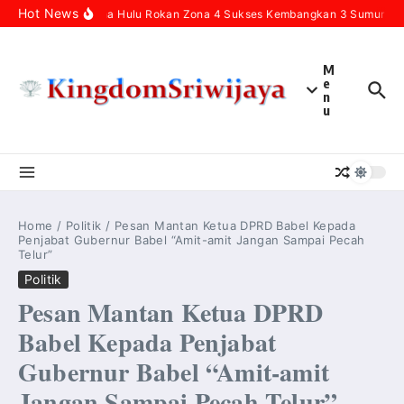
Skip to content
Hot News
Pertamina Hulu Rokan Zona 4 Sukses Kembangkan 3 Sumur Infil
M
e
n
u
Home
/
Politik
/
Pesan Mantan Ketua DPRD Babel Kepada
Penjabat Gubernur Babel “Amit-amit Jangan Sampai Pecah
Telur”
Politik
Pesan Mantan Ketua DPRD
Babel Kepada Penjabat
Gubernur Babel “Amit-amit
Jangan Sampai Pecah Telur”