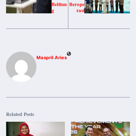
Belitun
Berope
g
rasi
Maspril Aries
Related Posts