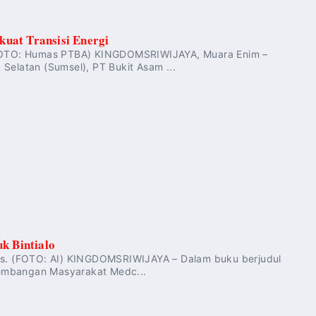
uat Transisi Energi
 (FOTO: Humas PTBA) KINGDOMSRIWIJAYA, Muara Enim –
Selatan (Sumsel), PT Bukit Asam ...
k Bintialo
Des. (FOTO: AI) KINGDOMSRIWIJAYA – Dalam buku berjudul
gembangan Masyarakat Medc...