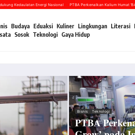
edaulatan Energi Nasional
PTBA Perkenalkan Kalium Humat ‘BA Grow’ p
snis
Budaya
Eduaksi
Kuliner
Lingkungan
Literasi
sata
Sosok
Teknologi
Gaya Hidup
Bisnis
Teknologi
PTBA Perken
Grow’ pada In