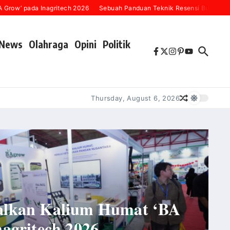
ada Inagritech 2026
Sebuah Panduan Teknik Resensi Buku (“Karena Se
News
Olahraga
Opini
Politik
Thursday, August 6, 2026
alkan Kalium Humat ‘BA
agritech 2026