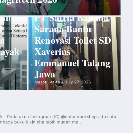
Eduaksi
uan
PT Satria Bahana
i
Sarana Bantu
na
Renovasi Toilet SD
Layak
Xaverius
Emmanuel Talang
)
Jawa
Maspril Aries
July 27, 2026
n
– Pada akun Instagram (IG) @natanbookshop ada satu
baca buku bikin kita lebih mudah me...