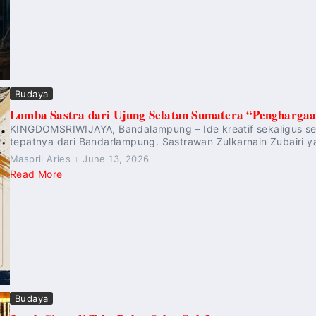
Budaya
Lomba Sastra dari Ujung Selatan Sumatera “Penghargaa
KINGDOMSRIWIJAYA, Bandalampung – Ide kreatif sekaligus sega
tepatnya dari Bandarlampung. Sastrawan Zulkarnain Zubairi ya
Maspril Aries
June 13, 2026
Read More
Budaya