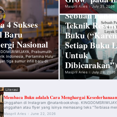
Literasi
Maspril Aries
July 31, 2026
Sebuah Pand
a 4 Sukses
Teknik Resens
l Baru
Buku (“Kare
rgi Nasional
Setiap Buku 
Untuk
NGDOMSRIWIJAYA, Prabumulih
ik Indonesia, Pertamina Hulu
 tiga sumur infill baru di
Dibicarakan”
Maspril Aries
July 29, 2026
Literasi
Membaca Buku adalah Cara Menghargai Kesederhanaa
Unggahan di Instagram @natanbookshop. KINGDOMSRIWIJAYA 
unggahan atau flyer yang isinya memasang teks “Terbiasa mem
Maspril Aries
June 22, 2026