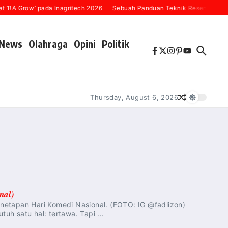
‘BA Grow’ pada Inagritech 2026
Sebuah Panduan Teknik Resensi Buku (
News
Olahraga
Opini
Politik
Thursday, August 6, 2026
nal)
netapan Hari Komedi Nasional. (FOTO: IG @fadlizon)
tuh satu hal: tertawa. Tapi ...