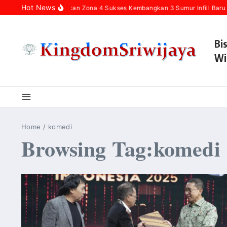
Skip to content
Hot News
Pertamina Hulu Rokan Zona 4 Sukses Kembangkan 3 Sumur Infill Baru 
Bi
Wi
Home
/
komedi
Browsing Tag:komedi