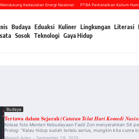
Mendukung Kedaulatan Energi Nasional
PTBA Perkenalkan Kalium Humat 
snis
Budaya
Eduaksi
Kuliner
Lingkungan
Literasi
sata
Sosok
Teknologi
Gaya Hidup
Budaya
Tertawa dalam Sejarah
(Catatan Telat Hari Komedi Nasio
Kolase foto Menteri Kebudayaan Fadli Zon menyerahkan SK pe
Prolog: “Kalau hidup sudah terlalu serius, mungkin kita cuma bu
Maspril Aries
September 29, 2025