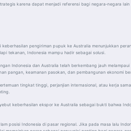
i strategis karena dapat menjadi referensi bagi negara-negara 
lai keberhasilan pengiriman pupuk ke Australia menunjukkan per
api tekanan, Indonesia mampu hadir sebagai solusi.
ngan Indonesia dan Australia telah berkembang jauh melampaui 
tahanan pangan, keamanan pasokan, dan pembangunan ekonomi ber
 pertemuan tingkat tinggi, perjanjian internasional, atau kerja
ting.
ebut keberhasilan ekspor ke Australia sebagai bukti bahwa In
 posisi Indonesia di pasar regional. Jika pada masa lalu Indo
lai memainkan peran sebagai penyuplai penting bagi negara-neg