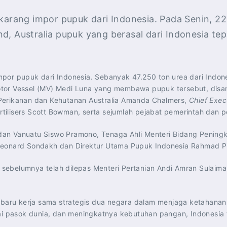
ekarang impor pupuk dari Indonesia. Pada Senin, 22
, Australia pupuk yang berasal dari Indonesia tepa
or pupuk dari Indonesia. Sebanyak 47.250 ton urea dari Indones
otor Vessel (MV) Medi Luna yang membawa pupuk tersebut, disa
Perikanan dan Kehutanan Australia Amanda Chalmers,
Chief Exec
rtilisers Scott Bowman, serta sejumlah pejabat pemerintah dan pe
a dan Vanuatu Siswo Pramono, Tenaga Ahli Menteri Bidang Peningk
Leonard Sondakh dan Direktur Utama Pupuk Indonesia Rahmad Pr
sebelumnya telah dilepas Menteri Pertanian Andi Amran Sulaima
l baru kerja sama strategis dua negara dalam menjaga ketahanan
ntai pasok dunia, dan meningkatnya kebutuhan pangan, Indones