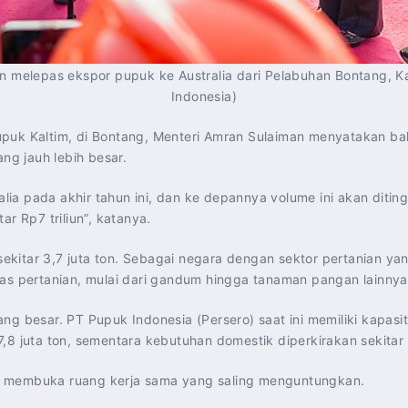
an melepas ekspor pupuk ke Australia dari Pelabuhan Bontang, 
Indonesia)
uk Kaltim, di Bontang, Menteri Amran Sulaiman menyatakan bahwa
g jauh lebih besar.
a pada akhir tahun ini, dan ke depannya volume ini akan diting
r Rp7 triliun”, katanya.
ekitar 3,7 juta ton. Sebagai negara dengan sektor pertanian y
tas pertanian, mulai dari gandum hingga tanaman pangan lainnya
g besar. PT Pupuk Indonesia (Persero) saat ini memiliki kapasit
8 juta ton, sementara kebutuhan domestik diperkirakan sekitar 6
n membuka ruang kerja sama yang saling menguntungkan.