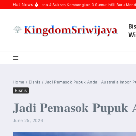
Skip to content
Hot News
ulu Rokan Zona 4 Sukses Kembangkan 3 Sumur Infill Baru Mendukung Keda
Bi
Wi
Home
/
Bisnis
/
Jadi Pemasok Pupuk Andal, Australia Impor P
Bisnis
Jadi Pemasok Pupuk A
June 25, 2026