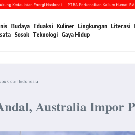
ulatan Energi Nasional
PTBA Perkenalkan Kalium Humat ‘BA Grow’ pada
snis
Budaya
Eduaksi
Kuliner
Lingkungan
Literasi
sata
Sosok
Teknologi
Gaya Hidup
upuk dari Indonesia
ndal, Australia Impor P