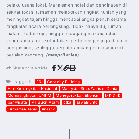
pelaku usaha lokal. Manajemen hotel dan penginapan di
sekitar lokasi turnamen melaporkan tingkat hunian yang
meningkat tajam hingga mencapai angka penuh selama
rangkaian acara berlangsung. Tidak hanya itu, rumah
makan, kedai kopi, hingga pedagang makanan dan
cenderamata di sekitar lokasi pertandingan juga dibanjiri
pengunjung, sehingga perputaran uang di masyarakat
berjalan kencang.
(maspril aries)
Share this Article
Tagged:
BRI
Capacity Building
Hari Kebangkitan Nasional
Malaysia. Situs Warisan Dunia
Membangkitkan UMKM
Menggerakkan Ekonomi
MIND ID
pariwisata
PT Bukit Asam
ptba
sawahlunto
Turnamen Tenis
unesco