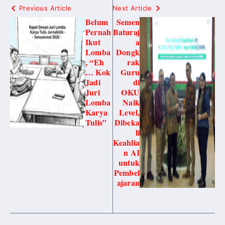
Previous Article
Next Article
Belum
Semen
Pernah
Baturaj
Ikut
a
Lomba
Dongk
, “Eh
rak
… Kok
Guru
Jadi
di
Juri
OKU
Lomba
Naik
Karya
Level,
Tulis”
Dibeka
li
Keahlia
n AI
untuk
Pembel
ajaran