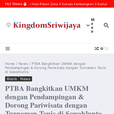
Skip to content
Hot News
Pertamina Hulu Rokan Zona 4 Sukses Kembangkan 3 Sumur Infill
M
e
n
u
Home
/
News
/
PTBA Bangkitkan UMKM dengan
Pendampingan & Dorong Pariwisata dengan Turnamen Tenis
di Sawahlunto
Bisnis
News
PTBA Bangkitkan UMKM
dengan Pendampingan &
Dorong Pariwisata dengan
Turnamen Tenis di Sawahlunto