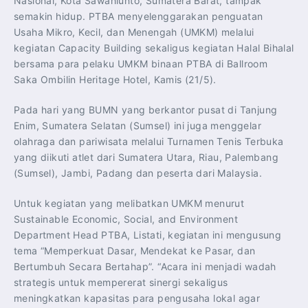
Nasional, Kota Sawahlunto, Sumatera Barat, tampak
semakin hidup. PTBA menyelenggarakan penguatan
Usaha Mikro, Kecil, dan Menengah (UMKM) melalui
kegiatan Capacity Building sekaligus kegiatan Halal Bihalal
bersama para pelaku UMKM binaan PTBA di Ballroom
Saka Ombilin Heritage Hotel, Kamis (21/5).
Pada hari yang BUMN yang berkantor pusat di Tanjung
Enim, Sumatera Selatan (Sumsel) ini juga menggelar
olahraga dan pariwisata melalui Turnamen Tenis Terbuka
yang diikuti atlet dari Sumatera Utara, Riau, Palembang
(Sumsel), Jambi, Padang dan peserta dari Malaysia.
Untuk kegiatan yang melibatkan UMKM menurut
Sustainable Economic, Social, and Environment
Department Head PTBA, Listati, kegiatan ini mengusung
tema “Memperkuat Dasar, Mendekat ke Pasar, dan
Bertumbuh Secara Bertahap”. “Acara ini menjadi wadah
strategis untuk mempererat sinergi sekaligus
meningkatkan kapasitas para pengusaha lokal agar