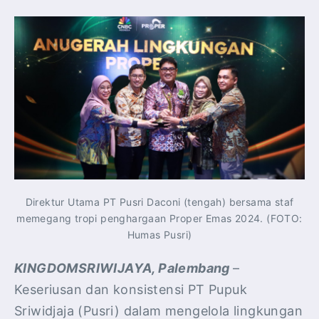
Direktur Utama PT Pusri Daconi (tengah) bersama staf
memegang tropi penghargaan Proper Emas 2024. (FOTO:
Humas Pusri)
KINGDOMSRIWIJAYA, Palembang
–
Keseriusan dan konsistensi PT Pupuk
Sriwidjaja (Pusri) dalam mengelola lingkungan