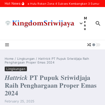
Skip to content
Hot News
Pertamina Hulu Rokan Zona 4 Sukses Kembangkan 3 Sumur Infill
M
e
n
u
Home
/
Lingkungan
/
Hattrick
PT Pupuk Sriwidjaja Raih
Penghargaan Proper Emas 2024
Lingkungan
PT Pupuk Sriwidjaja
Hattrick
Raih Penghargaan Proper Emas
2024
February 25, 2025