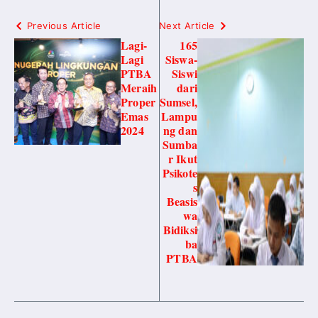
Previous Article
Next Article
Lagi-
165
Lagi
Siswa-
PTBA
Siswi
Meraih
dari
Proper
Sumsel,
Emas
Lampu
2024
ng dan
Sumba
r Ikut
Psikote
s
Beasis
wa
Bidiksi
ba
PTBA