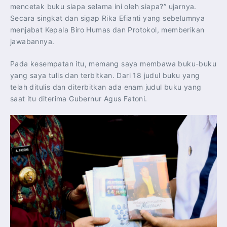
mencetak buku siapa selama ini oleh siapa?” ujarnya.
Secara singkat dan sigap Rika Efianti yang sebelumnya
menjabat Kepala Biro Humas dan Protokol, memberikan
jawabannya.
Pada kesempatan itu, memang saya membawa buku-buku
yang saya tulis dan terbitkan. Dari 18 judul buku yang
telah ditulis dan diterbitkan ada enam judul buku yang
saat itu diterima Gubernur Agus Fatoni.