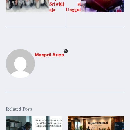
Sriwidj
si
aja
Unggul
Maspril Aries
Related Posts