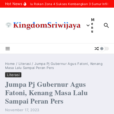
Skip to content
Hot News
Pertamina Hulu Rokan Zona 4 Sukses Kembangkan 3 Sumur Infill Baru
M
e
n
u
Home
/
Literasi
/
Jumpa Pj Gubernur Agus Fatoni, Kenang
Masa Lalu Sampai Peran Pers
Literasi
Jumpa Pj Gubernur Agus
Fatoni, Kenang Masa Lalu
Sampai Peran Pers
November 17, 2023