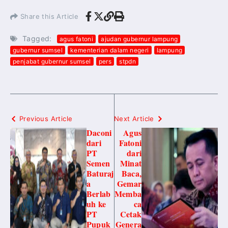
Share this Article
Tagged:
agus fatoni
ajudan gubernur lampung
gubernur sumsel
kementerian dalam negeri
lampung
penjabat gubernur sumsel
pers
stpdn
Previous Article
Next Article
Daconi
Agus
dari
Fatoni
PT
dari
Semen
Minat
Baturaj
Baca,
a
Gemar
Berlab
Memba
uh ke
ca
PT
Cetak
Pupuk
Genera