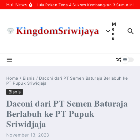
Skip to content
Hot News
Pertamina Hulu Rokan Zona 4 Sukses Kembangkan 3 Sumur Infill B
M
e
n
u
Home
/
Bisnis
/
Daconi dari PT Semen Baturaja Berlabuh ke
PT Pupuk Sriwidjaja
Bisnis
Daconi dari PT Semen Baturaja
Berlabuh ke PT Pupuk
Sriwidjaja
November 13, 2023