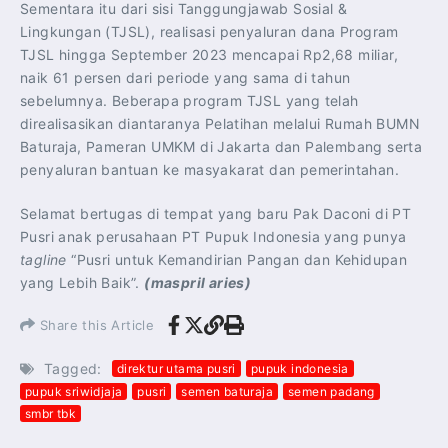
Sementara itu dari sisi Tanggungjawab Sosial &
Lingkungan (TJSL), realisasi penyaluran dana Program
TJSL hingga September 2023 mencapai Rp2,68 miliar,
naik 61 persen dari periode yang sama di tahun
sebelumnya. Beberapa program TJSL yang telah
direalisasikan diantaranya Pelatihan melalui Rumah BUMN
Baturaja, Pameran UMKM di Jakarta dan Palembang serta
penyaluran bantuan ke masyakarat dan pemerintahan.
Selamat bertugas di tempat yang baru Pak Daconi di PT
Pusri anak perusahaan PT Pupuk Indonesia yang punya
tagline
“Pusri untuk Kemandirian Pangan dan Kehidupan
yang Lebih Baik”.
(maspril aries)
Share this Article
Tagged:
direktur utama pusri
pupuk indonesia
pupuk sriwidjaja
pusri
semen baturaja
semen padang
smbr tbk