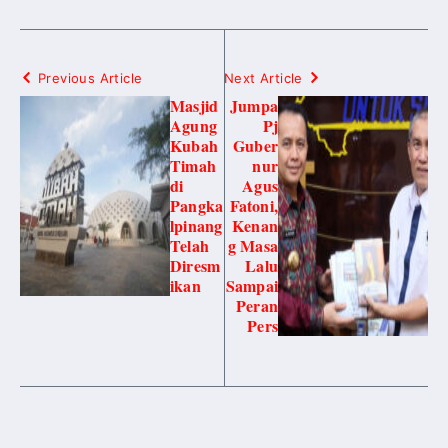
Previous Article
Next Article
Masjid
Jumpa
Agung
Pj
Kubah
Guber
Timah
nur
di
Agus
Pangka
Fatoni,
lpinang
Kenan
Telah
g Masa
Diresm
Lalu
ikan
Sampai
Peran
Pers