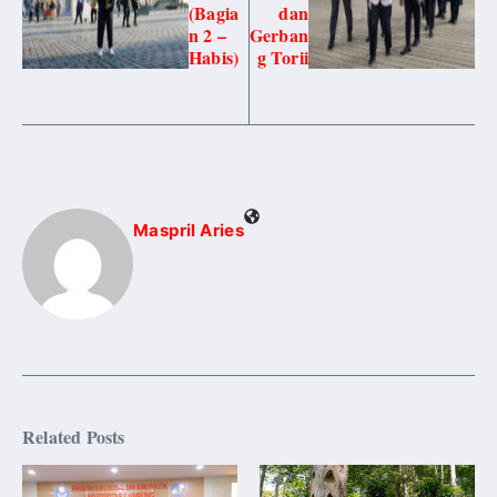
(Bagia
dan
n 2 –
Gerban
Habis)
g Torii
Maspril Aries
Related Posts