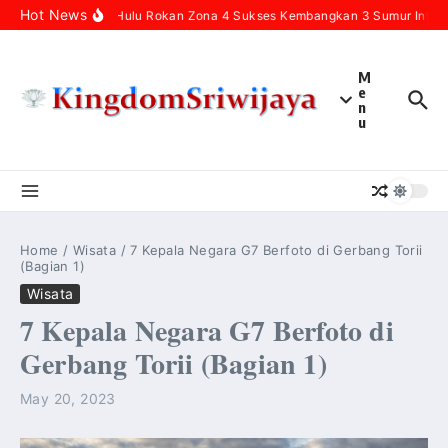
Skip to content
Hot News
Pertamina Hulu Rokan Zona 4 Sukses Kembangkan 3 Sumur Infill B
M
e
n
u
Home
/
Wisata
/
7 Kepala Negara G7 Berfoto di Gerbang Torii
(Bagian 1)
Wisata
7 Kepala Negara G7 Berfoto di
Gerbang Torii (Bagian 1)
May 20, 2023