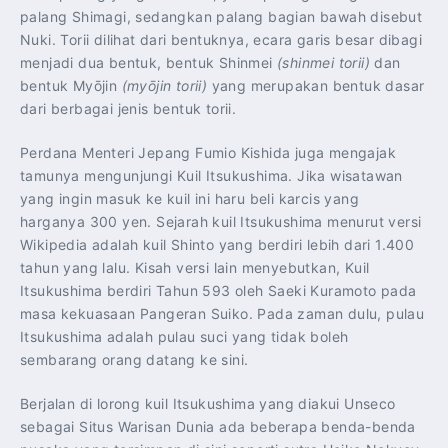
palang Shimagi, sedangkan palang bagian bawah disebut
Nuki. Torii dilihat dari bentuknya, ecara garis besar dibagi
menjadi dua bentuk, bentuk Shinmei
(shinmei torii)
dan
bentuk Myōjin
(myōjin torii)
yang merupakan bentuk dasar
dari berbagai jenis bentuk torii.
Perdana Menteri Jepang Fumio Kishida juga mengajak
tamunya mengunjungi Kuil Itsukushima. Jika wisatawan
yang ingin masuk ke kuil ini haru beli karcis yang
harganya 300 yen. Sejarah kuil Itsukushima menurut versi
Wikipedia adalah kuil Shinto yang berdiri lebih dari 1.400
tahun yang lalu. Kisah versi lain menyebutkan, Kuil
Itsukushima berdiri Tahun 593 oleh Saeki Kuramoto pada
masa kekuasaan Pangeran Suiko. Pada zaman dulu, pulau
Itsukushima adalah pulau suci yang tidak boleh
sembarang orang datang ke sini.
Berjalan di lorong kuil Itsukushima yang diakui Unseco
sebagai Situs Warisan Dunia ada beberapa benda-benda