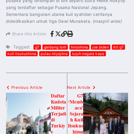
pusaka yang tersimpan di sini seperti sutra Heike Nokyoy
yang terdaftar sebagai Pusaka Nasional Jepang.
Sementara bangunan utama kuil syahdan ceritanya
didedikasikan untuk tiga Dewi Munakata.
(maspril aries)
Share this Article
Tagged:
g7
gerbang torii
hiroshima
joe biden
ktt g7
kuil itsukushima
pulau miyajima
tujuh negara kaya
Previous Article
Next Article
Daftar
G7
Kudeta
‘Memb
Militer
aca’
Terjadi
Sejara
di
h Kuil
Turkiy
Itsukus
e
hima