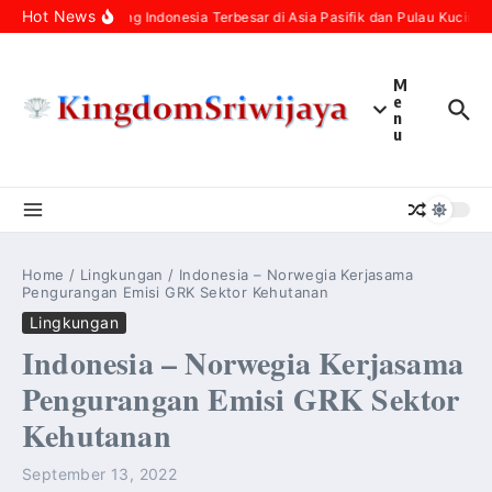
Skip to content
Hot News
Populasi Kucing Indonesia Terbesar di Asia Pasifik dan Pulau Kucing
M
e
n
u
Home
/
Lingkungan
/
Indonesia – Norwegia Kerjasama
Pengurangan Emisi GRK Sektor Kehutanan
Lingkungan
Indonesia – Norwegia Kerjasama
Pengurangan Emisi GRK Sektor
Kehutanan
September 13, 2022