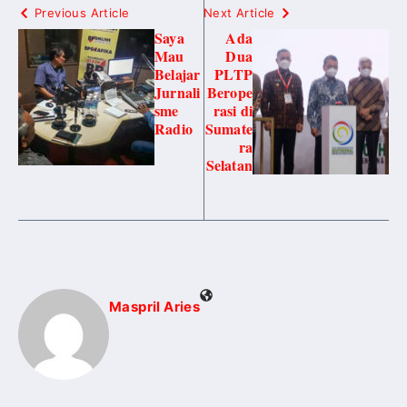
Previous Article
Next Article
Saya
Ada
Mau
Dua
Belajar
PLTP
Jurnali
Berope
sme
rasi di
Radio
Sumate
ra
Selatan
Maspril Aries