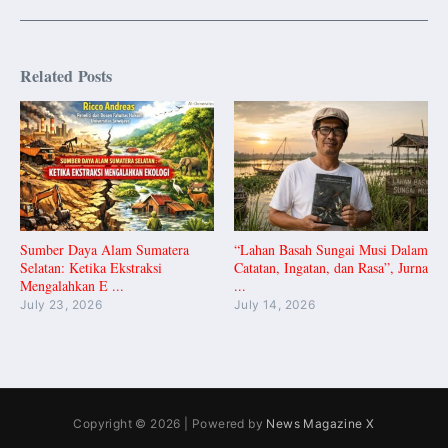
Related Posts
Sumber Daya Alam Sumatera
“Lahan Basah Sungai Musi Dalam
Selatan: Ketika Ekstraksi
Catatan, Ingatan, dan Rasa”, Jurna
Mengalahkan E ...
...
July 23, 2026
July 14, 2026
Copyright © 2026 | Powered by
News Magazine X