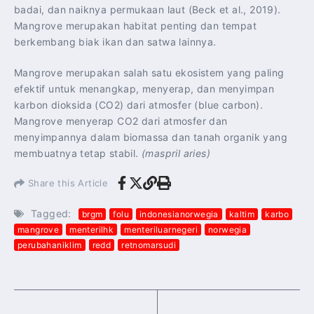
badai, dan naiknya permukaan laut (Beck et al., 2019).
Mangrove merupakan habitat penting dan tempat
berkembang biak ikan dan satwa lainnya.
Mangrove merupakan salah satu ekosistem yang paling
efektif untuk menangkap, menyerap, dan menyimpan
karbon dioksida (CO2) dari atmosfer (blue carbon).
Mangrove menyerap CO2 dari atmosfer dan
menyimpannya dalam biomassa dan tanah organik yang
membuatnya tetap stabil.
(maspril aries)
Share this Article
Tagged:
brgm
folu
indonesianorwegia
kaltim
karbo
mangrove
menterilhk
menteriluarnegeri
norwegia
perubahaniklim
redd
retnomarsudi