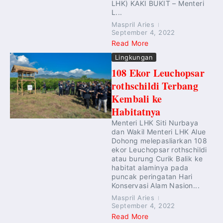
LHK) KAKI BUKIT – Menteri
L...
Maspril Aries
September 4, 2022
Read More
Lingkungan
108 Ekor Leuchopsar
rothschildi Terbang
Kembali ke
Habitatnya
Menteri LHK Siti Nurbaya
dan Wakil Menteri LHK Alue
Dohong melepasliarkan 108
ekor Leuchopsar rothschildi
atau burung Curik Balik ke
habitat alaminya pada
puncak peringatan Hari
Konservasi Alam Nasion...
Maspril Aries
September 4, 2022
Read More