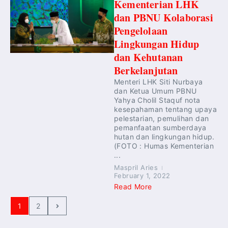
Kementerian LHK
dan PBNU Kolaborasi
Pengelolaan
Lingkungan Hidup
dan Kehutanan
Berkelanjutan
Menteri LHK Siti Nurbaya
dan Ketua Umum PBNU
Yahya Cholil Staquf nota
kesepahaman tentang upaya
pelestarian, pemulihan dan
pemanfaatan sumberdaya
hutan dan lingkungan hidup.
(FOTO : Humas Kementerian
...
Maspril Aries
February 1, 2022
Read More
1
2