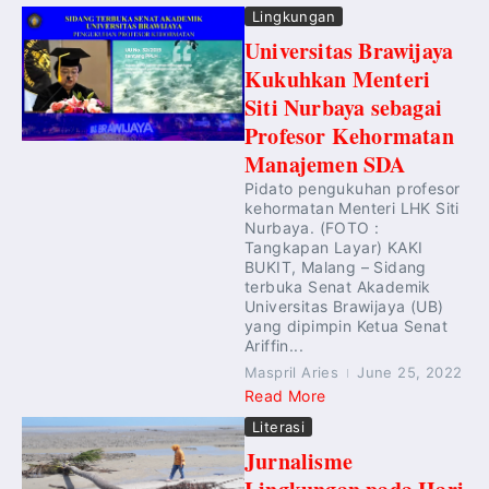
Lingkungan
Universitas Brawijaya
Kukuhkan Menteri
Siti Nurbaya sebagai
Profesor Kehormatan
Manajemen SDA
Pidato pengukuhan profesor
kehormatan Menteri LHK Siti
Nurbaya. (FOTO :
Tangkapan Layar) KAKI
BUKIT, Malang – Sidang
terbuka Senat Akademik
Universitas Brawijaya (UB)
yang dipimpin Ketua Senat
Ariffin...
Maspril Aries
June 25, 2022
Read More
Literasi
Jurnalisme