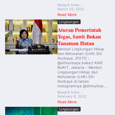
Maspril Aries
March 25, 2022
Read More
Lingkungan
Aturan Pemerintah
Tegas, Sawit Bukan
Tanaman Hutan
Menteri Lingkungan Hidup
dan Kehutanan (LHK) Siti
Nurbaya. (FOTO :
@sitinurbaya.bakar) KAKI
BUKIT, Jakarta – Menteri
Lingkungan Hidup dan
Kehutanan (LHK) Siti
Nurbaya di laman
Instagramnya @sitinurbay...
Maspril Aries
February 8, 2022
Read More
Lingkungan