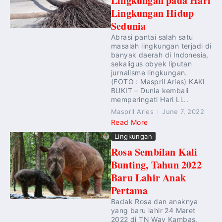
Lingkungan pada Hari
Lingkungan Hidup
Sedunia
Abrasi pantai salah satu
masalah lingkungan terjadi di
banyak daerah di Indonesia,
sekaligus obyek liputan
jurnalisme lingkungan.
(FOTO : Maspril Aries) KAKI
BUKIT – Dunia kembali
memperingati Hari Li...
Maspril Aries
June 7, 2022
Read More
Lingkungan
Rosa Sembilan Kali
Bunting, Tahun 2022
Baru Lahir Anak
Pertama
Badak Rosa dan anaknya
yang baru lahir 24 Maret
2022 di TN Way Kambas.