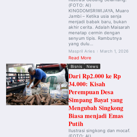
(FOTO: AI)
KINGDOMSRIWIJAYA, Muaro
Jambi – Ketika usia senja
menjadi babak baru, bukan
akhir cerita. Adalah Maisarah
menatap cermin dengan
senyum tipis. Rambutnya
yang dulu...
Maspril Aries
March 1, 2026
Read More
Bisnis
News
Dari Rp2.000 ke Rp
34.000: Kisah
Perempuan Desa
Simpang Bayat yang
Mengubah Singkong
Biasa menjadi Emas
Putih
Ilustrasi singkong dan mocaf.
(FOTO: AI)