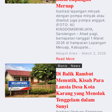
Meruap
Ilustrasi lapangan minyak
dengan pompa minyak atau
disebut juga pompa angguk.
(FOTO: AI)
KINGDOMSRIWIJAYA,
Sarolangun – Ahad pagi,
bertepatan tanggal 1 Maret
2026 di hamparan Lapangan
Meruap, Kabupate...
Maspril Aries
March 2, 2026
Read More
Bisnis
News
Di Balik Rambut
Memutih, Kisah Para
Lansia Desa Kota
Karang yang Menolak
Tenggelam dalam
Sunyi
Ilustrasi Gedung Selantang.