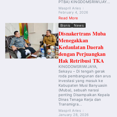
PTBA) KINGDOMSRIWIJAY...
Maspril Aries
February 4, 2026
Read More
Bisnis
News
Disnakertrans Muba
Menegakkan
Kedaulatan Daerah
dengan Perjuangkan
Hak Retribusi TKA
KINGDOMSRIWIJAYA,
Sekayu – Di tengah gerak
roda pembangunan dan arus
investasi yang masuk ke
Kabupaten Musi Banyuasin
(Muba), sebuah narasi
penting Disampaikan Kepala
Dinas Tenaga Kerja dan
Transmigra...
Maspril Aries
January 28, 2026