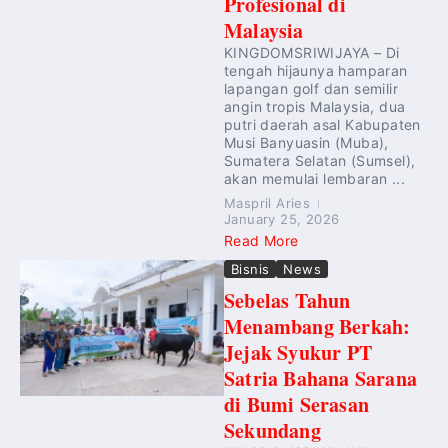
Profesional di
Malaysia
KINGDOMSRIWIJAYA – Di
tengah hijaunya hamparan
lapangan golf dan semilir
angin tropis Malaysia, dua
putri daerah asal Kabupaten
Musi Banyuasin (Muba),
Sumatera Selatan (Sumsel),
akan memulai lembaran ...
Maspril Aries
January 25, 2026
Read More
Bisnis
News
Sebelas Tahun
Menambang Berkah:
Jejak Syukur PT
Satria Bahana Sarana
di Bumi Serasan
Sekundang