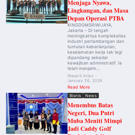
Menjaga Nyawa,
Lingkungan, dan Masa
Depan Operasi PTBA
KINGDOMSRIWIJAYA,
Jakarta – Di tengah
meningkatnya kompleksitas
industri pertambangan dan
tuntutan keberlanjutan,
keselamatan kerja tak lagi
dipandang sekadar
kewajiban administratif. Ia
telah menjelm...
Maspril Aries
January 26, 2026
Read More
Bisnis
News
Menembus Batas
Negeri, Dua Putri
Muba Meniti Mimpi
Jadi Caddy Golf