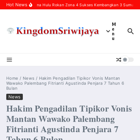
Skip to content
Hot News
Pertamina Hulu Rokan Zona 4 Sukses Kembangkan 3 Sumur Infi
M
e
n
u
Home
/
News
/
Hakim Pengadilan Tipikor Vonis Mantan
Wawako Palembang Fitrianti Agustinda Penjara 7 Tahun 6
Bulan
News
Hakim Pengadilan Tipikor Vonis
Mantan Wawako Palembang
Fitrianti Agustinda Penjara 7
Tahun 6 Bulan