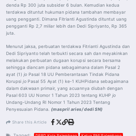
denda Rp 300 juta subsider 6 bulan. Kemudian kedua
terdakwa dituntut hukuman pidana tambahan membayar
uang pengganti. Dimana Fitrianti Agustinda dituntut uang
pengganti Rp 2,7 miliar lebih dan Dedi Sipriyanto, Rp 365
juta.
Menurut jaksa, perbuatan terdakwa Fitrianti Agustinda dan
Dedi Sipriyanto telah terbukti secara sah dan meyakinkan
melakukan perbuatan dugaan korupsi secara bersama
sehingga diancam pidana sebagaimana dalam Pasal 2
ayat (1)
jo
Pasal 18 UU Pemberantasan Tindak Pidana
Korupsi
jo
Pasal 55 Ayat (1) ke-1 KUHPidana sebagaimana
dalam dakwaan primair, yang acuannya diubah dengan
Pasal 603 UU Nomor 1 Tahun 2023 tentang KUHP
jo
Undang-Undang RI Nomor 1 Tahun 2023 Tentang
Penyesuaian Pidana.
(maspril aries/ dedi SN)
Share this Article
Tagged:
DPRD Kota Palembang
Ketua PMI Palembang