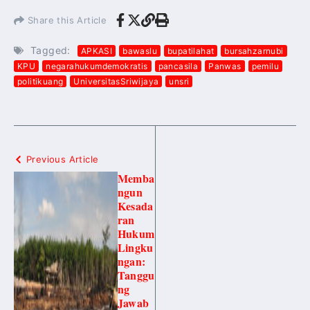
Share this Article
Tagged:
APKASI
bawaslu
bupatilahat
bursahzarnubi
KPU
negarahukumdemokratis
pancasila
Panwas
pemilu
politikuang
UniversitasSriwijaya
unsri
Previous Article
Memba
ngun
Kesada
ran
Hukum
Lingku
ngan:
Tanggu
ng
Jawab