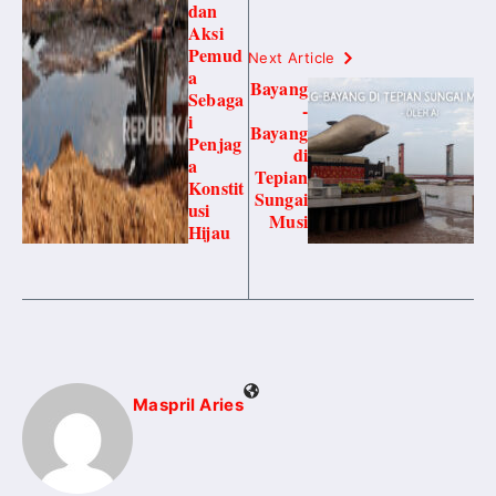
dan
Aksi
Pemud
Next Article
a
Bayang
Sebaga
-
i
Bayang
Penjag
di
a
Tepian
Konstit
Sungai
usi
Musi
Hijau
Maspril Aries