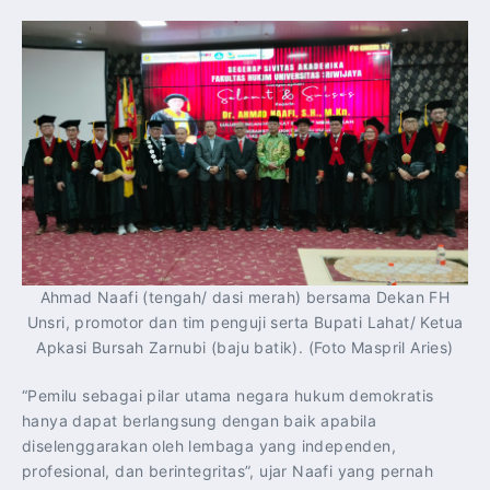
Ahmad Naafi (tengah/ dasi merah) bersama Dekan FH
Unsri, promotor dan tim penguji serta Bupati Lahat/ Ketua
Apkasi Bursah Zarnubi (baju batik). (Foto Maspril Aries)
“Pemilu sebagai pilar utama negara hukum demokratis
hanya dapat berlangsung dengan baik apabila
diselenggarakan oleh lembaga yang independen,
profesional, dan berintegritas”, ujar Naafi yang pernah