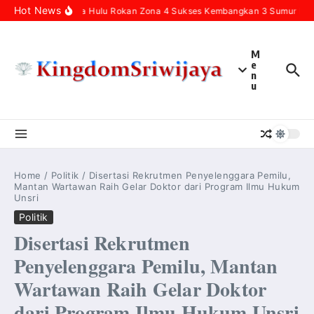
Skip to content
Hot News
Pertamina Hulu Rokan Zona 4 Sukses Kembangkan 3 Sumur Infill
M
e
n
u
Home
/
Politik
/
Disertasi Rekrutmen Penyelenggara Pemilu,
Mantan Wartawan Raih Gelar Doktor dari Program Ilmu Hukum
Unsri
Politik
Disertasi Rekrutmen
Penyelenggara Pemilu, Mantan
Wartawan Raih Gelar Doktor
dari Program Ilmu Hukum Unsri