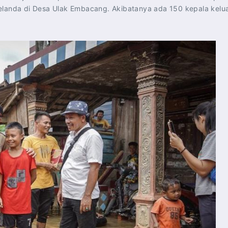
elanda di Desa Ulak Embacang. Akibatanya ada 150 kepala kelua