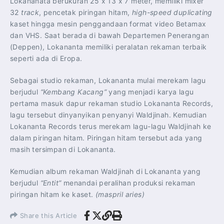
Lokananata berukuran 25 x 13 x 7 meter, memiliki mixer
32
track
, pencetak piringan hitam,
high-speed duplicating
kaset hingga mesin penggandaan format video Betamax
dan VHS. Saat berada di bawah Departemen Penerangan
(Deppen), Lokananta memiliki peralatan rekaman terbaik
seperti ada di Eropa.
Sebagai studio rekaman, Lokananta mulai merekam lagu
berjudul
“Kembang Kacang”
yang menjadi karya lagu
pertama masuk dapur rekaman studio Lokananta Records,
lagu tersebut dinyanyikan penyanyi Waldjinah. Kemudian
Lokananta Records terus merekam lagu-lagu Waldjinah ke
dalam piringan hitam. Piringan hitam tersebut ada yang
masih tersimpan di Lokananta.
Kemudian album rekaman Waldjinah di Lokananta yang
berjudul
“Entit”
menandai peralihan produksi rekaman
piringan hitam ke kaset.
(maspril aries)
Share this Article