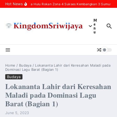
Skip to content
Hot News
Pertamina Hulu Rokan Zona 4 Sukses Kembangkan 3 Sumur Infill
M
e
n
u
Home
/
Budaya
/
Lokananta Lahir dari Keresahan Maladi pada
Dominasi Lagu Barat (Bagian 1)
Budaya
Lokananta Lahir dari Keresahan
Maladi pada Dominasi Lagu
Barat (Bagian 1)
June 5, 2023