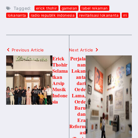
Tagged:
erick thohir
gamelan
label rekaman
lokananta
radio republik indonesia
revitalisasi lokananta
rri
Previous Article
Next Article
Erick
Perjala
Thohir
nan
Selama
Lokan
tkan
anta
Arsip
dari
Musik
Orde
Indone
Lama,
sia
Orde
Baru
dan
Era
Reform
asi