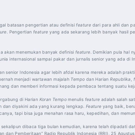
al batasan pengertian atau definisi
feature
dari para ahli dan pak
ture
. Pengertian
feature
yang ada sekarang lebih banyak hasil pe
maka akan menemukan banyak definisi
feature
. Demikian pula hal 
nia internasional sampai pakar dan jurnalis senior yang ada di I
an senior Indonesia agar lebih afdal karena mereka adalah praktisi
 pernah menjadi wartawan majalah
Tempo
dan Harian
Republika
,
nang dan memberi informasi kepada pembaca tentang suatu kej
ergabung di Harian
Koran Tempo
menulis
feature
adalah salah satu
an dan diyakini ada yang kurang lengkap.
Feature
yang baik, bena
anya, tapi bisa juga menahan rasa haru, kepedihan, dan memun
i sekalipun dibaca tiga bulan kemudian, karena telah dipadati da
n dan Pemberitaan” Radio Republik Indonesia (RRI), 25 Agustus