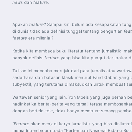
news
dan
feature
.
Apakah
feature
? Sampai kini belum ada kesepakatan tungg
di dunia tidak ada definisi tunggal tentang pengertian
fea
feature
era milenial?
Ketika kita membaca buku literatur tentang jurnalistik, 
banyak definisi
feature
yang bisa kita pungut dari pakar du
Tulisan ini mencoba merujuk dari para jurnalis atau wartaw
sederhana dan batasan klasik menurut Farid Gaban yang
subyektif, yang terutama dimaksudkan untuk membuat se
Wartawan senior yang lain, Yon Moeis yang juga pernah b
hadir ketika berita-berita yang tersaji terasa membosank
dengan bertele-tele, tidak hanya membuat senang pembac
“
Feature
akan menjadi karya jurnalistik yang bisa dinikmat
menjadi pembicara pada “Pertemuan Nasional Bidang Siara