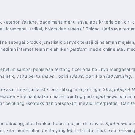
uk kategori
feature
, bagaimana menulisnya, apa kriteria dan ciri-c
 tajuk rencana, artikel, kolom dan resensi? Tolong ajari saya tenta
ine sebagai produk jurnalistik banyak tersaji di halaman majalah,
ehadiran internet telah melahirkan
platform
media online atau medi
Sebelum sampai penjelaan tentang ficer ada baiknya mengenal du
listik, yaitu berita
(news),
opini
(views)
dan iklan
(advertising).
asar karya jurnalistik bisa dibagi menjadi tiga:
Straight/spot
Feature
– memanfaatkan materi penting pada
spot news
, umumn
r belakang (konteks dan perspektif) melalui interpretasi. Dan
fe
n dibuang, atau bahkan beberapa jam di televisi.
Spot news
cen
n, kita memerlukan berita yang lebih dari itu untuk bisa bersai