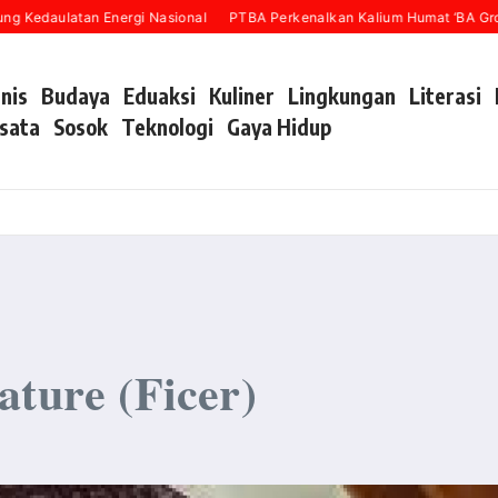
aulatan Energi Nasional
PTBA Perkenalkan Kalium Humat ‘BA Grow’ pad
snis
Budaya
Eduaksi
Kuliner
Lingkungan
Literasi
sata
Sosok
Teknologi
Gaya Hidup
ature (Ficer)