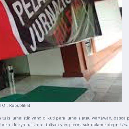
TO : Republika)
 tulis jurnalistik yang diikuti para jurnalis atau wartawan, p
ukan karya tulis atau tulisan yang termasuk dalam kategori
fea