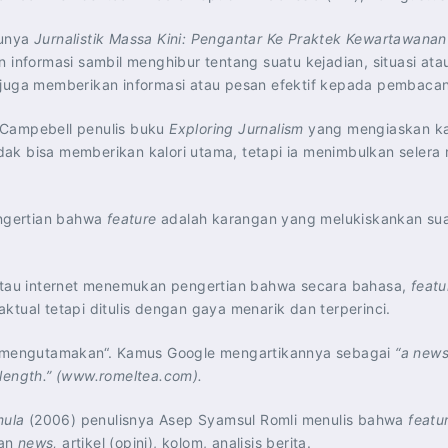
kunya
Jurnalistik Massa Kini: Pengantar Ke Praktek Kewartawanan
n informasi sambil menghibur tentang suatu kejadian, situasi at
 juga memberikan informasi atau pesan efektif kepada pembaca
 Campebell penulis buku
Exploring Jurnalism
yang mengiaskan ka
dak bisa memberikan kalori utama, tetapi ia menimbulkan sele
ngertian bahwa
feature
adalah karangan yang melukiskankan suat
.
 atau internet menemukan pengertian bahwa secara bahasa,
featu
tual tetapi ditulis dengan gaya menarik dan terperinci.
u “mengutamakan“. Kamus Google mengartikannya sebagai
“a news
t length.” (www.romeltea.com).
mula
(2006) penulisnya Asep Syamsul Romli menulis bahwa
featu
gan
news,
artikel (opini), kolom, analisis berita.