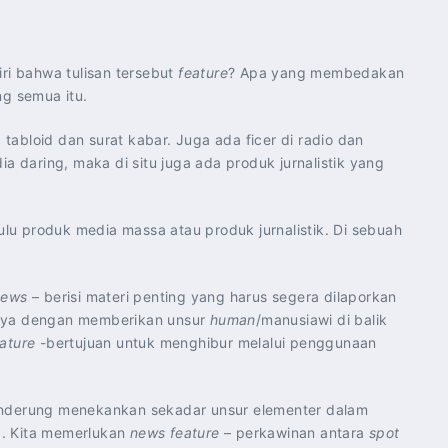
iri bahwa tulisan tersebut
feature
? Apa yang membedakan
ng semua itu.
 tabloid dan surat kabar. Juga ada ficer di radio dan
a daring, maka di situ juga ada produk jurnalistik yang
lu produk media massa atau produk jurnalistik. Di sebuah
 News
– berisi materi penting yang harus segera dilaporkan
ya dengan memberikan unsur
human
/manusiawi di balik
ature
-bertujuan untuk menghibur melalui penggunaan
derung menekankan sekadar unsur elementer dalam
ng. Kita memerlukan
news feature
– perkawinan antara
spot