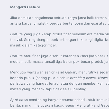
Mengerti
Feature
Jika demikian bagaimana sebuah karya jurnalistik termas
antara karya jurnalistik berupa berita, opini dan esai atau
Feature
yang juga kerap ditulis ficer sebelum era media onl
televisi. Seiring dengan perkembangan teknologi digital k
masuk dalam kategori ficer.
Feature
atau ficer juga disebut karangan khas (karkhas). 
media media massa tersaji tiga kelompok besar produk jurna
Mengutip wartawan senior Farid Gaban, menurutnya secara k
kepada publik (sering pula disebut
breaking news
).
News 
peristiwa yang hangat terjadi atau dengan memberikan lata
materi yang menarik tapi tidak selalu penting.
Spot news
cenderung hanya berumur sehari untuk kemudia
berita, namun melupakan
background
. Menurut Farid Gaba