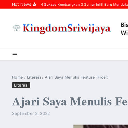
Skip to content
Hot News
Hulu Rokan Zona 4 Sukses Kembangkan 3 Sumur Infill Baru Mendukung Ked
Bi
Wi
Home
/
Literasi
/
Ajari Saya Menulis Feature (Ficer)
Literasi
Ajari Saya Menulis Fe
September 2, 2022