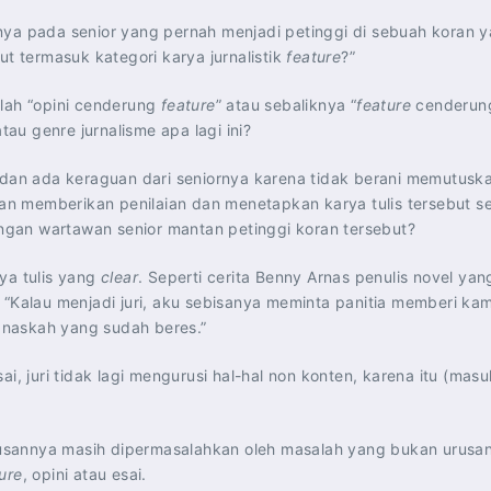
ya pada senior yang pernah menjadi petinggi di sebuah koran y
ut termasuk kategori karya jurnalistik
feature
?”
alah “opini cenderung
feature
” atau sebaliknya “
feature
cenderung
 atau genre jurnalisme apa lagi ini?
n ada keraguan dari seniornya karena tidak berani memutuska
kinan memberikan penilaian dan menetapkan karya tulis tersebut
dengan wartawan senior mantan petinggi koran tersebut?
ya tulis yang
clear
. Seperti cerita Benny Arnas penulis novel yan
si. “Kalau menjadi juri, aku sebisanya meminta panitia memberi ka
h naskah yang sudah beres.”
i, juri tidak lagi mengurusi hal-hal non konten, karena itu (mas
tusannya masih dipermasalahkan oleh masalah yang bukan urusanny
ure
, opini atau esai.