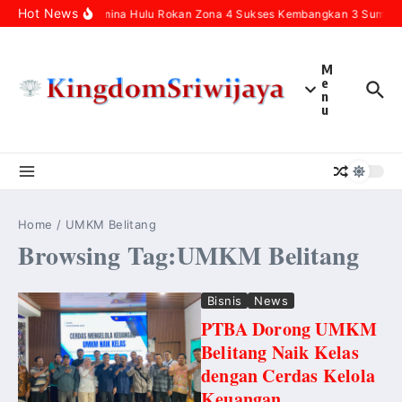
Skip to content
Hot News
Pertamina Hulu Rokan Zona 4 Sukses Kembangkan 3 Sumur In
M
e
n
u
Home
/
UMKM Belitang
Browsing Tag:UMKM Belitang
Bisnis
News
PTBA Dorong UMKM
Belitang Naik Kelas
dengan Cerdas Kelola
Keuangan