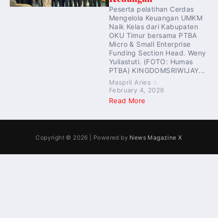
Peserta pelatihan Cerdas
Mengelola Keuangan UMKM
Naik Kelas dari Kabupaten
OKU Timur bersama PTBA
Micro & Small Enterprise
Funding Section Head. Weny
Yuliastuti. (FOTO: Humas
PTBA) KINGDOMSRIWIJAY...
Maspril Aries
February 4, 2026
Read More
Copyright © 2026 | Powered by
News Magazine X