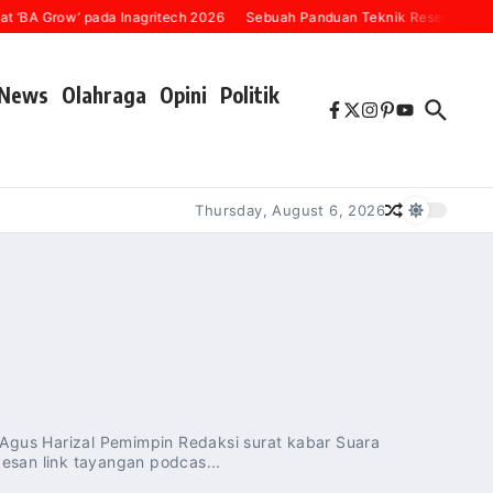
 ‘BA Grow’ pada Inagritech 2026
Sebuah Panduan Teknik Resensi Buku 
News
Olahraga
Opini
Politik
Thursday, August 6, 2026
gus Harizal Pemimpin Redaksi surat kabar Suara
esan link tayangan podcas...