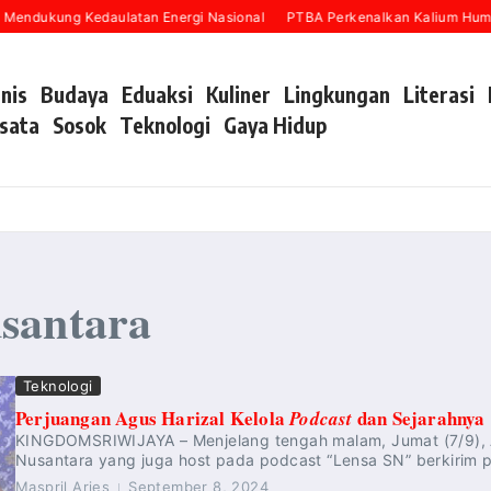
 Mendukung Kedaulatan Energi Nasional
PTBA Perkenalkan Kalium Humat
snis
Budaya
Eduaksi
Kuliner
Lingkungan
Literasi
sata
Sosok
Teknologi
Gaya Hidup
santara
Teknologi
Perjuangan Agus Harizal Kelola
dan Sejarahnya
Podcast
KINGDOMSRIWIJAYA – Menjelang tengah malam, Jumat (7/9), A
Nusantara yang juga host pada podcast “Lensa SN” berkirim p
Maspril Aries
September 8, 2024