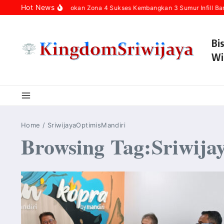
Skip to content
Hot News
Pertamina Hulu Rokan Zona 4 Sukses Kembangkan 3 Sumur Infill Bar
Bi
Wi
Home
/
SriwijayaOptimisMandiri
Browsing Tag:Sriwija