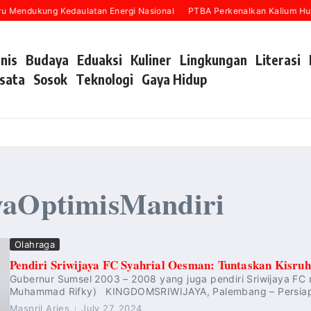
u Mendukung Kedaulatan Energi Nasional
PTBA Perkenalkan Kalium Huma
snis
Budaya
Eduaksi
Kuliner
Lingkungan
Literasi
sata
Sosok
Teknologi
Gaya Hidup
yaOptimisMandiri
Olahraga
Pendiri Sriwijaya FC Syahrial Oesman: Tuntaskan Kisr
Gubernur Sumsel 2003 – 2008 yang juga pendiri Sriwijaya FC
Muhammad Rifky) KINGDOMSRIWIJAYA, Palembang – Persiapan 
Maspril Aries
July 27, 2024