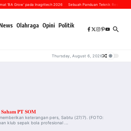
t ‘BA Grow’ pada Inagritech 2026
Sebuah Panduan Teknik Resensi Buku
News
Olahraga
Opini
Politik
Thursday, August 6, 2026
uh Saham PT SOM
 memberikan keterangan pers, Sabtu (27/7). (FOTO:
klub sepak bola profesional ...