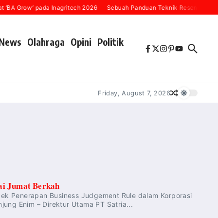
‘BA Grow’ pada Inagritech 2026
Sebuah Panduan Teknik Resensi Buku (
News
Olahraga
Opini
Politik
Friday, August 7, 2026
ai Jumat Berkah
ek Penerapan Business Judgement Rule dalam Korporasi
g Enim – Direktur Utama PT Satria...