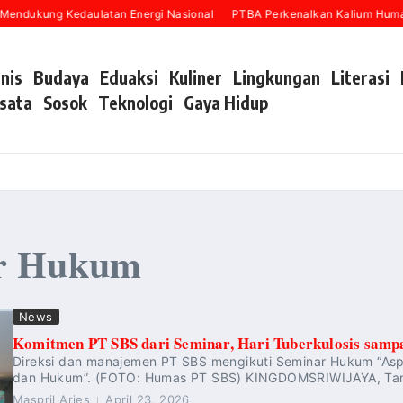
Mendukung Kedaulatan Energi Nasional
PTBA Perkenalkan Kalium Humat 
snis
Budaya
Eduaksi
Kuliner
Lingkungan
Literasi
sata
Sosok
Teknologi
Gaya Hidup
ar Hukum
News
Komitmen PT SBS dari Seminar, Hari Tuberkulosis samp
Direksi dan manajemen PT SBS mengikuti Seminar Hukum “Asp
dan Hukum”. (FOTO: Humas PT SBS) KINGDOMSRIWIJAYA, Tanjun
Maspril Aries
April 23, 2026