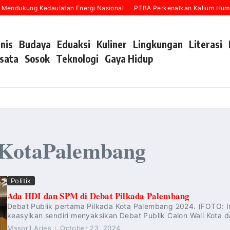
Mendukung Kedaulatan Energi Nasional
PTBA Perkenalkan Kalium Humat
snis
Budaya
Eduaksi
Kuliner
Lingkungan
Literasi
sata
Sosok
Teknologi
Gaya Hidup
aKotaPalembang
Politik
Ada HDI dan SPM di Debat Pilkada Palembang
Debat Publik pertama Pilkada Kota Palembang 2024. (FOTO
keasyikan sendiri menyaksikan Debat Publik Calon Wali Kota d
Maspril Aries
October 23, 2024