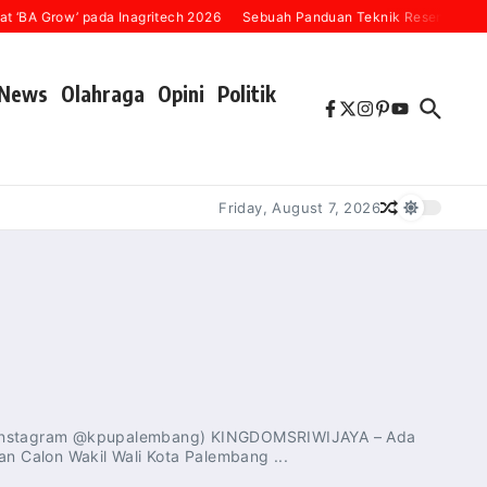
 ‘BA Grow’ pada Inagritech 2026
Sebuah Panduan Teknik Resensi Buku 
News
Olahraga
Opini
Politik
Friday, August 7, 2026
: Instagram @kpupalembang) KINGDOMSRIWIJAYA – Ada
an Calon Wakil Wali Kota Palembang ...