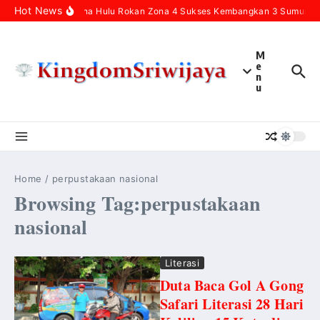
Skip to content
Hot News
Pertamina Hulu Rokan Zona 4 Sukses Kembangkan 3 Sumur Infi
M
e
n
u
Home
/
perpustakaan nasional
Browsing Tag:perpustakaan
nasional
Literasi
Duta Baca Gol A Gong
Safari Literasi 28 Hari