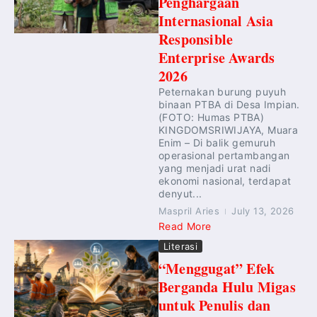
Penghargaan
Internasional Asia
Responsible
Enterprise Awards
2026
Peternakan burung puyuh
binaan PTBA di Desa Impian.
(FOTO: Humas PTBA)
KINGDOMSRIWIJAYA, Muara
Enim – Di balik gemuruh
operasional pertambangan
yang menjadi urat nadi
ekonomi nasional, terdapat
denyut...
Maspril Aries
July 13, 2026
Read More
Literasi
“Menggugat” Efek
Berganda Hulu Migas
untuk Penulis dan