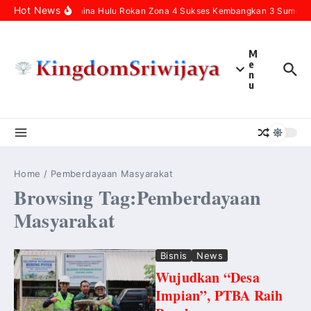
Skip to content
Hot News
Pertamina Hulu Rokan Zona 4 Sukses Kembangkan 3 Sumur Inf
M
e
n
u
Home
/
Pemberdayaan Masyarakat
Browsing Tag:Pemberdayaan
Masyarakat
Bisnis
News
Wujudkan “Desa
Impian”, PTBA Raih