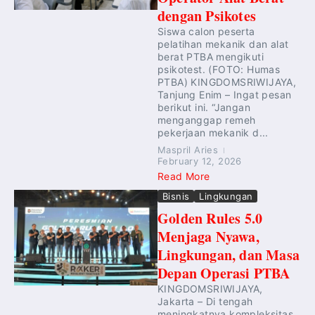
dengan Psikotes
Siswa calon peserta
pelatihan mekanik dan alat
berat PTBA mengikuti
psikotest. (FOTO: Humas
PTBA) KINGDOMSRIWIJAYA,
Tanjung Enim – Ingat pesan
berikut ini. “Jangan
menganggap remeh
pekerjaan mekanik d...
Maspril Aries
February 12, 2026
Read More
Bisnis
Lingkungan
Golden Rules 5.0
Menjaga Nyawa,
Lingkungan, dan Masa
Depan Operasi PTBA
KINGDOMSRIWIJAYA,
Jakarta – Di tengah
meningkatnya kompleksitas