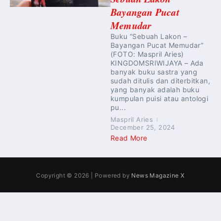
Bayangan Pucat
Memudar
Buku “Sebuah Lakon –
Bayangan Pucat Memudar”
(FOTO: Maspril Aries)
KINGDOMSRIWIJAYA – Ada
banyak buku sastra yang
sudah ditulis dan diterbitkan,
yang banyak adalah buku
kumpulan puisi atau antologi
pu...
Maspril Aries
December 25, 2024
Read More
Copyright © 2026 | Powered by
News Magazine X