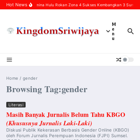
Skip to content
Hot News
Pertamina Hulu Rokan Zona 4 Sukses Kembangkan 3 Sumur In
M
e
n
u
Home
/
gender
Browsing Tag:gender
Literasi
Masih Banyak Jurnalis Belum Tahu KBGO
(Khususnya Jurnalis Laki-Laki)
Diskusi Publik Kekerasan Berbasis Gender Online (KBGO)
oleh Forum Jurnalis Perempuan Indonesia (FJPI) Sumsel.