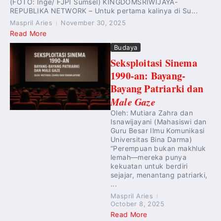
(FOTO: Inge/ FJPI Sumsel) KINGDOMSRIWIJAYA-
REPUBLIKA NETWORK – Untuk pertama kalinya di Su...
Maspril Aries
November 30, 2025
Read More
Budaya
Seksploitasi Sinema
1990-an: Bayang-
Bayang Patriarki dan
Male Gaze
Oleh: Mutiara Zahra dan
Isnawijayani (Mahasiswi dan
Guru Besar Ilmu Komunikasi
Universitas Bina Darma)
“Perempuan bukan makhluk
lemah—mereka punya
kekuatan untuk berdiri
sejajar, menantang patriarki,
...
Maspril Aries
October 8, 2025
Read More