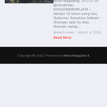
Akmil Magelang. (FOTO: IG
@ratudewa).
KINGDOMSRIWIJAYA –
Hampir 10 tahun yang lalu,
Gubernur Sumatera Selatan
(Sumsel) saat itu Alex
Noerdin memp...
Maspril Aries
March 4, 2025
Read More
Copyright © 2026 | Powered by
News Magazine X