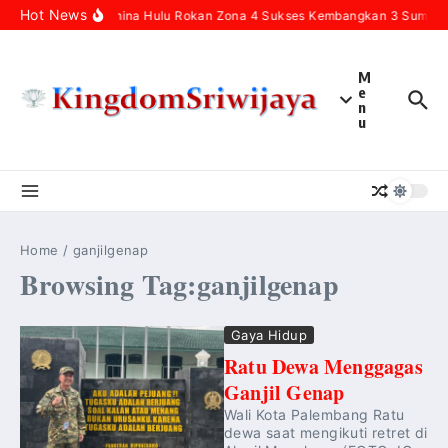
Skip to content
Hot News
Pertamina Hulu Rokan Zona 4 Sukses Kembangkan 3 Sumur In
M
e
n
u
Home
/
ganjilgenap
Browsing Tag:ganjilgenap
Gaya Hidup
Ratu Dewa Menggagas
Ganjil Genap
Wali Kota Palembang Ratu
dewa saat mengikuti retret di