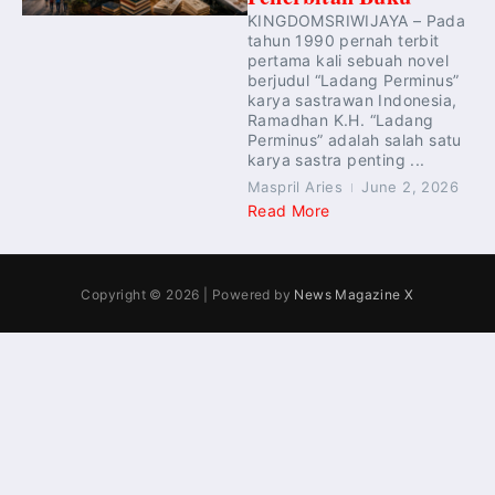
KINGDOMSRIWIJAYA – Pada
tahun 1990 pernah terbit
pertama kali sebuah novel
berjudul “Ladang Perminus”
karya sastrawan Indonesia,
Ramadhan K.H. “Ladang
Perminus” adalah salah satu
karya sastra penting ...
Maspril Aries
June 2, 2026
Read More
Copyright © 2026 | Powered by
News Magazine X