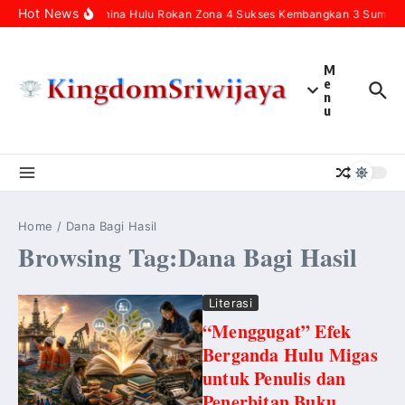
Skip to content
Hot News
Pertamina Hulu Rokan Zona 4 Sukses Kembangkan 3 Sumur In
M
e
n
u
Home
/
Dana Bagi Hasil
Browsing Tag:Dana Bagi Hasil
Literasi
“Menggugat” Efek
Berganda Hulu Migas
untuk Penulis dan
Penerbitan Buku