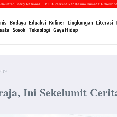
nergi Nasional
PTBA Perkenalkan Kalium Humat ‘BA Grow’ pada Inagrit
snis
Budaya
Eduaksi
Kuliner
Lingkungan
Literasi
sata
Sosok
Teknologi
Gaya Hidup
anya
aja, Ini Sekelumit Cerit