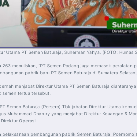
tur Utama PT Semen Baturaja, Suherman Yahya. (FOTO: Humas
 263 menuliskan, “PT Semen Padang juga memasok peralatan pab
embangunan pabrik baru PT Semen Baturaja di Sumatera Selatan,
pernah menjabat Direktur Utama PT Semen Baturaja diantarany
k semen tertua tersebut.
PT Semen Baturaja (Persero) Tbk jabatan Direktur Utama kemudia
us Muhammad Dharury yang menjabat Direktur Keuangan & Mana
irektur Operasi.
kan pelaksanaan pembangunan pabrik Semen Baturaja. Poernomo