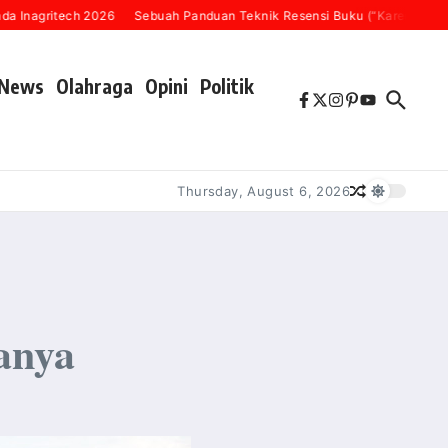
ech 2026
Sebuah Panduan Teknik Resensi Buku (“Karena Setiap Buku La
News
Olahraga
Opini
Politik
Thursday, August 6, 2026
anya