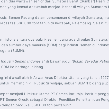
) dan dua wartawan senior dari Sumatera Barat (Sumbar) Hasril 
men yang kemudian tumbuh menjadi besar di wilayah Sumatera 
osisi Semen Padang dalam persemenan di wilayah Sumatera, m
pasitas 500.000 ton/ tahun di Kertapati, Palembang. Selain i
 historis antara dua pabrik semen yang ada di pulau Sumatera
i dan sumber daya manusia (SDM) bagi industri semen di Indone
 Negara (BUMN).
 Industri Semen Indonesia”
di bawah judul
“Bukan Sekedar Pabr
r SDM ke berbagai bidang.
 ini diawali oleh Ir Azwar Anas Direktur Utama yang tahun 1977 
n untuk memimpin PT Pupuk Sriwidjaja, sebuah BUMN bidang pu
pat menjadi Direktur Utama PT Semen Baturaja. Berikut penggalan
 PT Semen Gresik sebagai Direktur Penelitian Penelitian dan Pe
n dengan produksi 650.000 ton pertahun.”