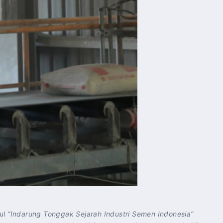
dul
“Indarung Tonggak Sejarah Industri Semen Indonesia”