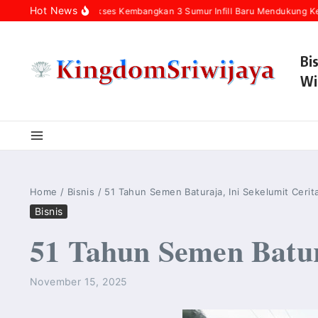
Skip to content
Hot News
n Zona 4 Sukses Kembangkan 3 Sumur Infill Baru Mendukung Kedaulatan E
Bi
Wi
Home
/
Bisnis
/
51 Tahun Semen Baturaja, Ini Sekelumit Cerit
Bisnis
51 Tahun Semen Batur
November 15, 2025