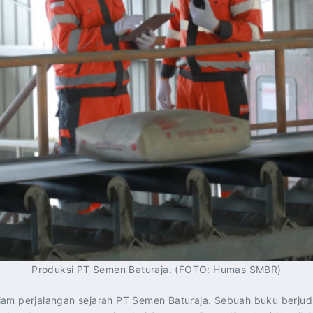
Produksi PT Semen Baturaja. (FOTO: Humas SMBR)
lam perjalangan sejarah PT Semen Baturaja. Sebuah buku berju