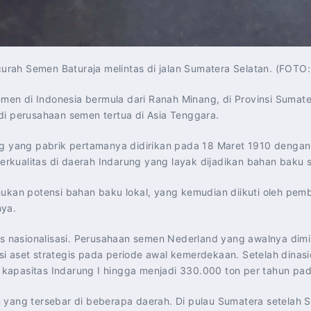
urah Semen Baturaja melintas di jalan Sumatera Selatan. (FOTO: 
semen di Indonesia bermula dari Ranah Minang, di Provinsi Sumate
di perusahaan semen tertua di Asia Tenggara.
 yang pabrik pertamanya didirikan pada 18 Maret 1910 dengan
rkualitas di daerah Indarung yang layak dijadikan bahan baku 
kan potensi bahan baku lokal, yang kemudian diikuti oleh pemban
nya.
s nasionalisasi. Perusahaan semen Nederland yang awalnya dimili
 aset strategis pada periode awal kemerdekaan. Setelah dinasio
apasitas Indarung I hingga menjadi 330.000 ton per tahun pada 
n yang tersebar di beberapa daerah. Di pulau Sumatera setelah