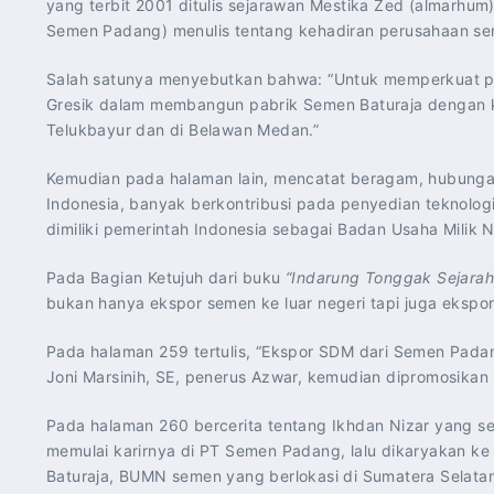
yang terbit 2001 ditulis sejarawan Mestika Zed (almarhum
Semen Padang) menulis tentang kehadiran perusahaan se
Salah satunya menyebutkan bahwa: “Untuk memperkuat p
Gresik dalam membangun pabrik Semen Baturaja dengan ka
Telukbayur dan di Belawan Medan.”
Kemudian pada halaman lain, mencatat beragam, hubungan
Indonesia, banyak berkontribusi pada penyedian teknolog
dimiliki pemerintah Indonesia sebagai Badan Usaha Milik
Pada Bagian Ketujuh dari buku
“Indarung Tonggak Sejarah
bukan hanya ekspor semen ke luar negeri tapi juga ekspo
Pada halaman 259 tertulis, “Ekspor SDM dari Semen Padang
Joni Marsinih, SE, penerus Azwar, kemudian dipromosika
Pada halaman 260 bercerita tentang Ikhdan Nizar yang sem
memulai karirnya di PT Semen Padang, lalu dikaryakan ke
Baturaja, BUMN semen yang berlokasi di Sumatera Selata