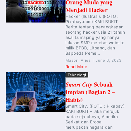
Orang Muda yang
Menjadi Hacker
Hacker (Ilustrasi). (FOTO :
Pixabay.com) KAKI BUKIT –
Berita tentang penangkapan
seorang hacker usia 21 tahun
asal Lumajang yang hanya
lulusan SMP meretas website
milik BPBD, Litbang, dan
Bappeda Peme...
Maspril Aries
June 6, 2023
Read More
Teknologi
Smart City
Sebuah
Impian (Bagian 2 –
Habis)
Smart City. (FOTO : Pixabay)
KAKI BUKIT – Jika merujuk
pada sejarahnya, Amerika
Serikat dan Eropa
merupakan negara dan