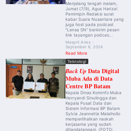
Menjelang tengah malam,
Jumat (7/9), Agus Harizal
Pemimpin Redaksi surat
kabar Suara Nusantara yang
juga host pada podcast
“Lensa SN” berkirim pesan
link tayangan podcas...
Maspril Aries
September 8, 2024
Read More
Teknologi
Back Up
Data Digital
Muba Ada di Data
Centre BP Batam
Kepala Dinas Kominfo Muba
Herryandi Sinulingga dan
Kepala Pusat Data dan
Sistem Informasi BP Batam
Sylvia Jeannette Malaihollo
memperlihatkan naskah
kerjasama yang sudah
ditandatangani. (FOTO: