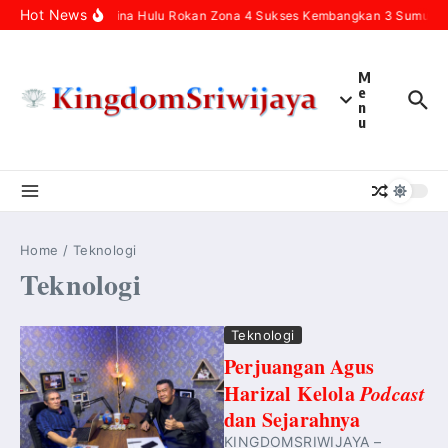
Skip to content
Hot News
Pertamina Hulu Rokan Zona 4 Sukses Kembangkan 3 Sumur Infi
M
e
n
u
Home
/
Teknologi
Teknologi
Teknologi
Perjuangan Agus
Harizal Kelola
Podcast
dan Sejarahnya
KINGDOMSRIWIJAYA –