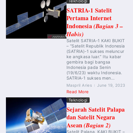
Teknologi
SATRIA-1 Satelit
Pertama Internet
Indonesia
(Bagian 3 –
Habis)
Satelit SATRIA-1 KAKI BUKIT
– “Satelit Republik Indonesia
(SATRIA)-1 sukses meluncur
ke angkasa luar.” Itu kabar
gembira bagi bangsa
Indonesia pada Senin
(19/6/23) waktu Indonesia.
SATRIA-1 sukses men...
Maspril Aries
June 19, 2023
Read More
Teknologi
Sejarah Satelit Palapa
dan Satelit Negara
Asean
(Bagian 2)
Satelit Palapa. KAKI BUKIT –