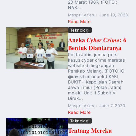
20 Maret 1987. (FOTO :
NAS...
Maspril Aries
June 19, 2023
Read More
Teknologi
Aneka
Cyber Crime
: 6
Bentuk Diantaranya
Polda Jatim jumpa pers
kasus cyber crime meretas
website di lingkungan
Pemkab Malang. (FOTO IG
@divisihumaspolri) KAKI
BUKIT – Kepolisian Daerah
Jawa Timur (Polda Jatim)
melalui Unit II Subdit V
Direk...
Maspril Aries
June 7, 2023
Read More
Teknologi
Tentang Mereka