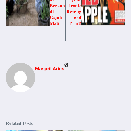
Berkah
Ironic
di
Reveng
Gajah
e of
Mati
Print)
Maspril Aries
Related Posts