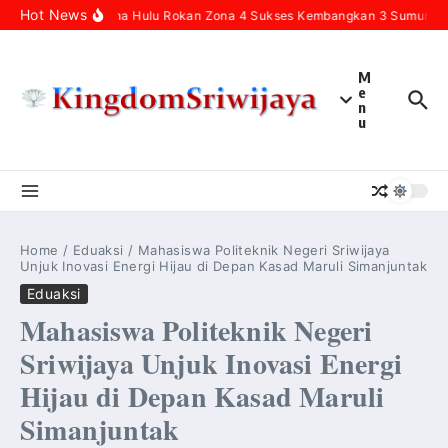
Skip to content
Hot News
Pertamina Hulu Rokan Zona 4 Sukses Kembangkan 3 Sumur Infil
M
e
n
u
Home
/
Eduaksi
/
Mahasiswa Politeknik Negeri Sriwijaya
Unjuk Inovasi Energi Hijau di Depan Kasad Maruli Simanjuntak
Eduaksi
Mahasiswa Politeknik Negeri
Sriwijaya Unjuk Inovasi Energi
Hijau di Depan Kasad Maruli
Simanjuntak